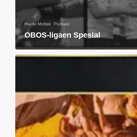
Harde Mottak
Podkast
OBOS-ligaen Spesial
Episode
26:
Sola
den
skinner