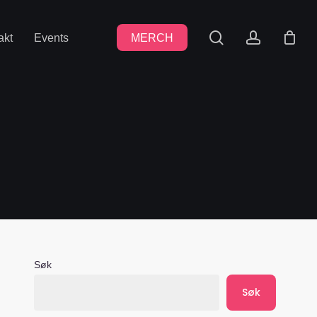
search
accoun
akt
Events
MERCH
Søk
Søk