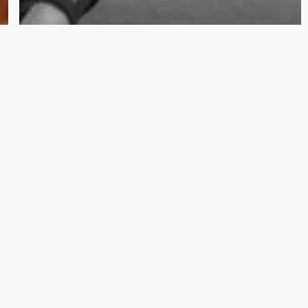
Harde Mottak
Podkast
Portrett: Torbjørn Kallevåg