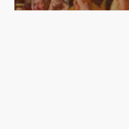
Harde Mottak
Podkast
Episode 26: Sola den skinner