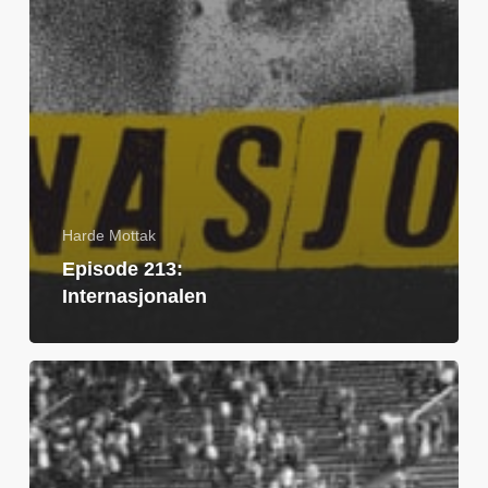
Harde Mottak
Episode 213:
Internasjonalen
Episode
212
Idyll(isk)