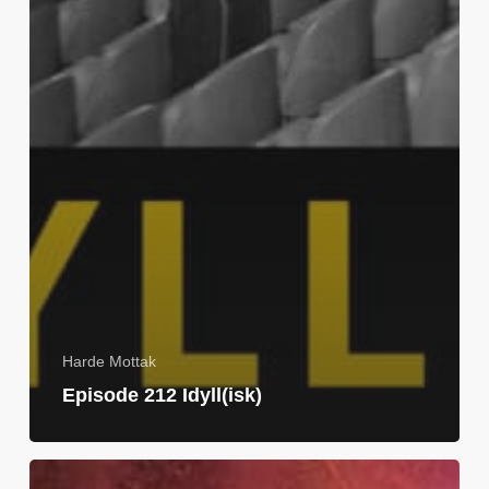
Harde Mottak
Episode 212 Idyll(isk)
Spesial: