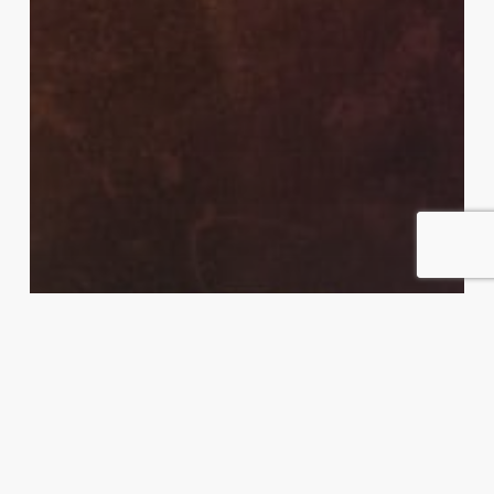
Åråsen
Harde Mottak