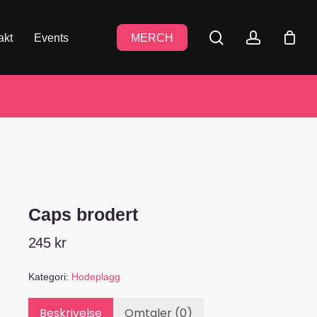
search
accoun
akt
Events
MERCH
Caps brodert
245
kr
Kategori:
Hodeplagg
Beskrivelse
Omtaler (0)