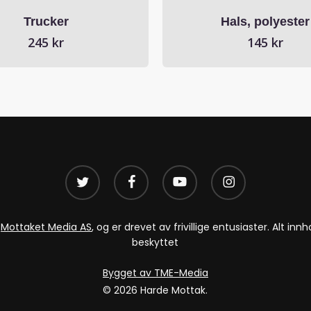
Trucker
Hals, polyester
245
kr
145
kr
twitter
facebook
youtube
instagram
v
Mottaket Media AS
, og er drevet av frivillige entusiaster. Alt i
beskyttet
Bygget av TME-Media
© 2026 Harde Mottak.