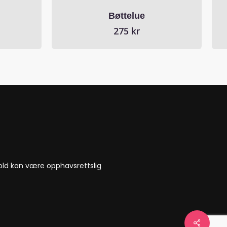
Bøttelue
275
kr
nnhold kan være opphavsrettslig
Share