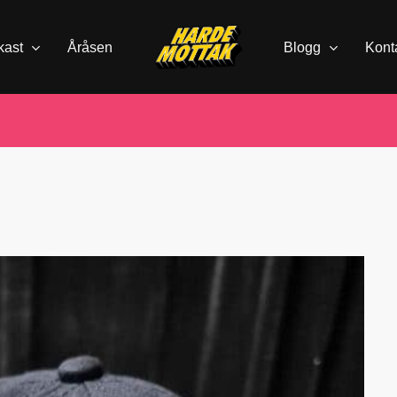
kast
Åråsen
Blogg
Kont