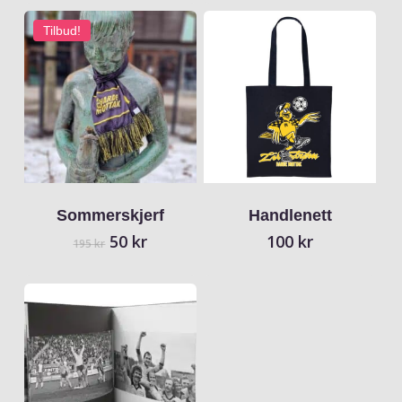
Tilbud!
Sommerskjerf
Handlenett
Opprinnelig
Nåværende
50
kr
100
kr
195
kr
pris
pris
var:
er:
195 kr.
50 kr.