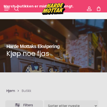
Skip
Menu
Merch-butikken er midlertidig stengt.
to
Close
search
account
main
Filters
content
Harde
Mottaks
Ekvipering
Kjøp noe fjas
Hjem
Butikk
Filters