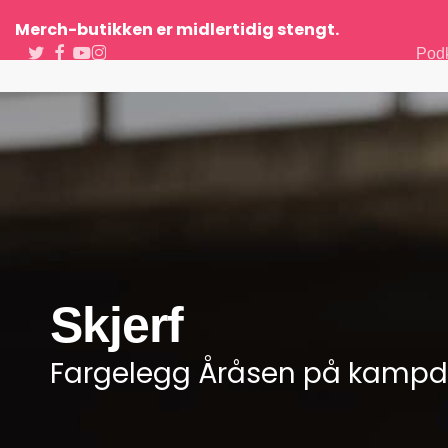
Skip
Merch-butikken er midlertidig stengt.
to
Twitter
Facebook
Youtube
Instagram
Pod
main
content
Hit enter to search or ESC to close
Skjerf
Fargelegg Åråsen på kamp