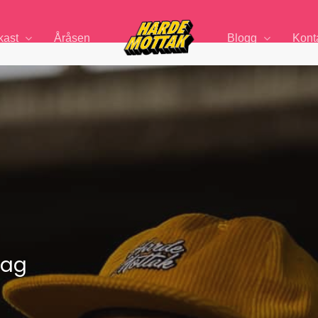
kast
Åråsen
Blogg
Kont
dag