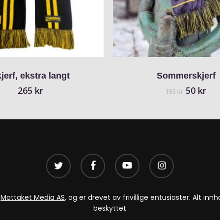
jerf, ekstra langt
Sommerskjerf
Opprinn
Nå
265
kr
50
kr
195
kr
pris
pri
var:
er:
195 kr.
50 
twitter
facebook
youtube
instagram
v
Mottaket Media AS
, og er drevet av frivillige entusiaster. Alt i
beskyttet