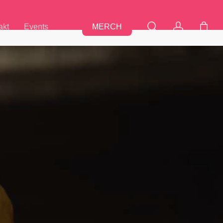
search
accoun
akt
Events
MERCH