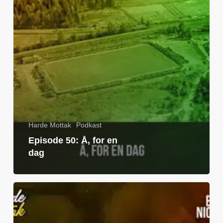
Harde Mottak
Podkast
Episode 50: Å, for en
dag
Episode
49:
Stinn