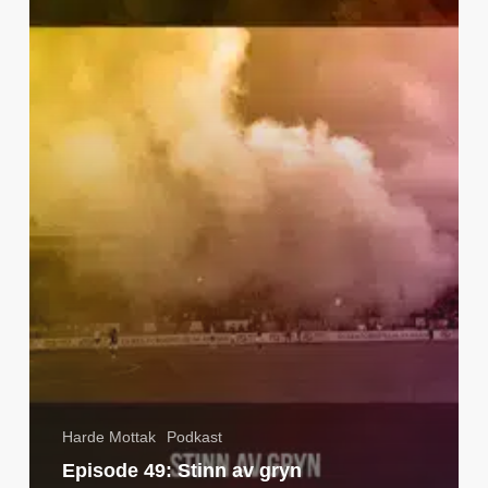
av
gryn
Harde Mottak
Podkast
Episode 49: Stinn av gryn