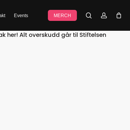
search
accoun
akt
Events
MERCH
her! Alt overskudd går til Stiftelsen