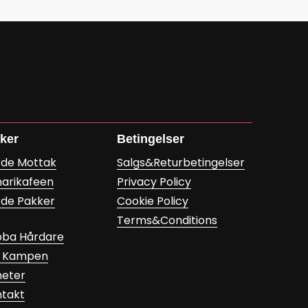
nker
Betingelser
rde Mottak
Salgs&Returbetingelser
arikafeen
Privacy Policy
de Pakker
Cookie Policy
Terms&Conditions
bba Hårdare
r Kampen
heter
ntakt