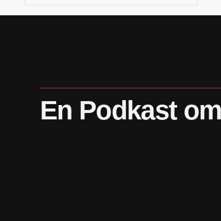
En
Podkast
o