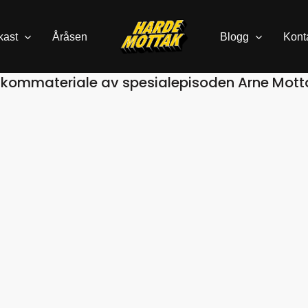
kast
Åråsen
Blogg
Kont
akommateriale av spesialepisoden Arne Mottak 