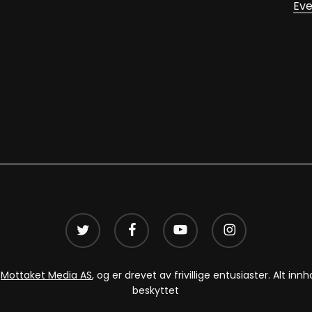
Eve
twitter
facebook
youtube
instagram
v
Mottaket Media AS
, og er drevet av frivillige entusiaster. Alt i
beskyttet