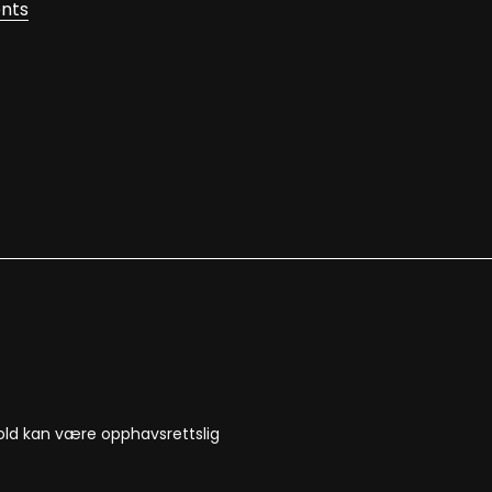
nts
nnhold kan være opphavsrettslig