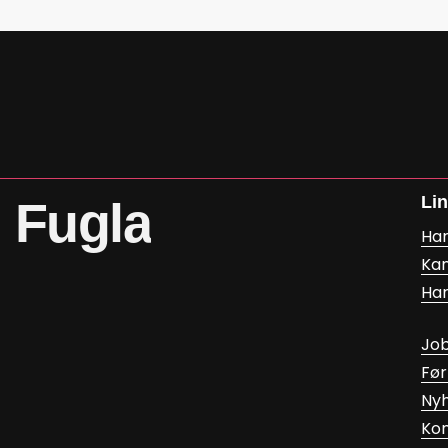
Li
m
Fugla
Ha
Kan
Har
Jo
Fø
Ny
Ko