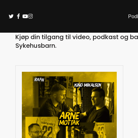
Skip
to
Twitter
Facebook
Youtube
Instagram
Pod
main
content
Kjøp din tilgang til video, podkast og b
Sykehusbarn.
Hit enter to search or ESC to close