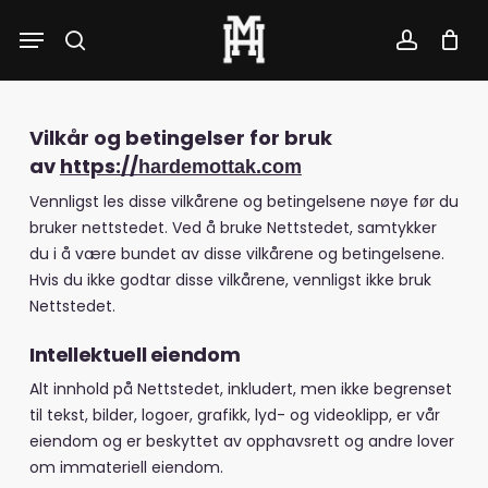
Skip
Menu
to
search
account
main
content
Vilkår og betingelser for bruk
av
https://
hardemottak.com
Vennligst les disse vilkårene og betingelsene nøye før du
bruker nettstedet. Ved å bruke Nettstedet, samtykker
du i å være bundet av disse vilkårene og betingelsene.
Hvis du ikke godtar disse vilkårene, vennligst ikke bruk
Nettstedet.
Intellektuell eiendom
Alt innhold på Nettstedet, inkludert, men ikke begrenset
til tekst, bilder, logoer, grafikk, lyd- og videoklipp, er vår
eiendom og er beskyttet av opphavsrett og andre lover
om immateriell eiendom.