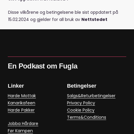
Disse vilkårene og betingelsene ble sist oppdatert på
15.02.2024 og gjelder for all bruk av
Nettstedet
En Podkast om Fugla
Linker
Betingelser
Harde Mottak
Salgs&Returbetingelser
Kanarikafeen
Privacy Policy
Harde Pakker
Cookie Policy
Terms&Conditions
Jobba Hårdare
Før Kampen