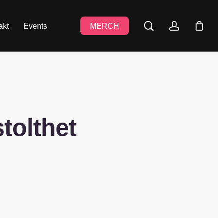
search
accoun
akt
Events
MERCH
tolthet