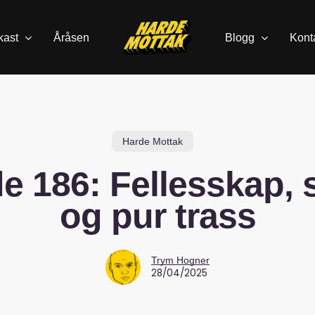
kast
Åråsen
Blogg
Kont
Harde Mottak
e 186: Fellesskap, s
og pur trass
Trym Hogner
28/04/2025