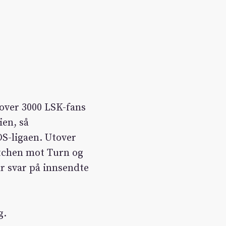
over 3000 LSK-fans
ien, så
S-ligaen. Utover
atchen mot Turn og
r svar på innsendte
g.