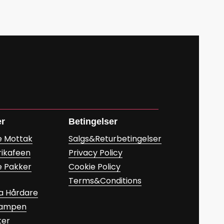
er
Betingelser
e Mottak
Salgs&Returbetingelser
rikafeen
Privacy Policy
e Pakker
Cookie Policy
Terms&Conditions
a Hårdare
Kampen
ter