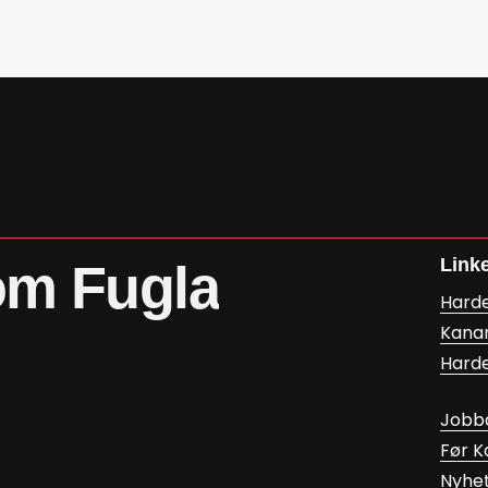
Link
om
Fugla
Hard
Kana
Hard
Jobb
Før 
Nyhe