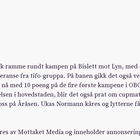
isk ramme rundt kampen på Bislett mot Lyn, med 
veranse fra tifo-gruppa. På banen gikk det også ve
 nå med 10 poeng på de fire første kampene i OBO
elsen i hovedstaden, blir det også prat om cupm
s på Åråsen. Ukas Normann kåres og lytterne få
res av Mottaket Media og inneholder annonserin