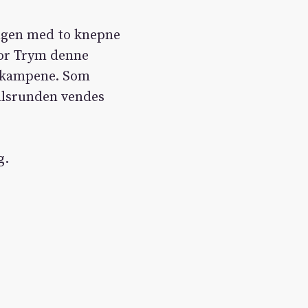
ngen med to knepne
for Trym denne
o kampene. Som
målsrunden vendes
g.