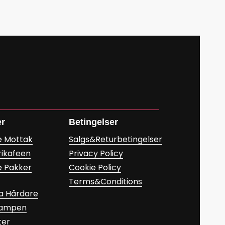
er
Betingelser
e Mottak
Salgs&Returbetingelser
rikafeen
Privacy Policy
e Pakker
Cookie Policy
Terms&Conditions
a Hårdare
Kampen
ter