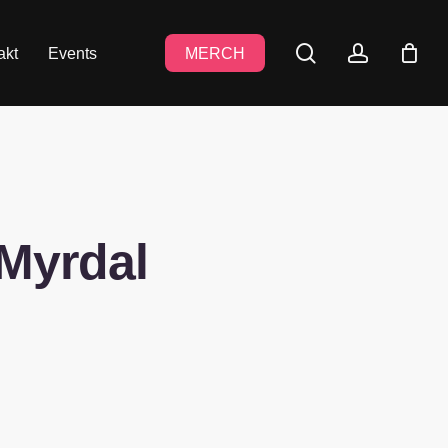
search
accoun
akt
Events
MERCH
 Myrdal