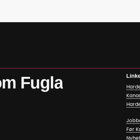
Link
om
Fugla
Hard
Kana
Hard
Jobb
Før 
Nyhe