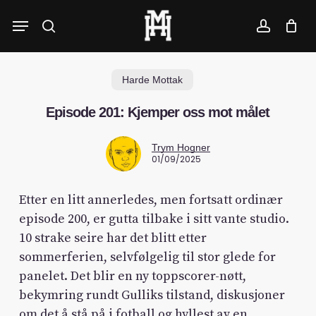
Skip
Menu
to
search
account
main
content
Harde Mottak
Episode 201: Kjemper oss mot målet
Trym Hogner
01/09/2025
Etter en litt annerledes, men fortsatt ordinær
episode 200, er gutta tilbake i sitt vante studio.
10 strake seire har det blitt etter
sommerferien, selvfølgelig til stor glede for
panelet. Det blir en ny toppscorer-nøtt,
bekymring rundt Gulliks tilstand, diskusjoner
om det å stå på i fotball og hyllest av en