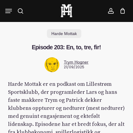
Skip
Menu
to
search
account
main
content
Harde Mottak
Episode 203: En, to, tre, fir!
Trym Hogner
21/09/2025
Harde Mottak er en podkast om Lillestrøm
Sportsklubb, der programleder Lars og hans
faste makkere Trym og Patrick dekker
klubbens oppturer og nedturer (mest nedturer)
med genuint engasjement og ektefølt
lidenskap. Episodene har et bredt fokus, der alt
fra klubbøkonomi, spillerlogistikk og