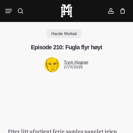
Skip
Menu
to
search
account
main
content
Harde Mottak
Episode 210: Fugla flyr høyt
Trym Hogner
27/11/2025
Etter litt ufortjent ferie samles panelet igjen