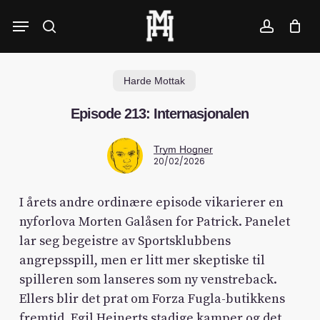
Skip
Menu
to
search
account
main
content
Harde Mottak
Episode 213: Internasjonalen
Trym Hogner
20/02/2026
I årets andre ordinære episode vikarierer en
nyforlova Morten Galåsen for Patrick. Panelet
lar seg begeistre av Sportsklubbens
angrepsspill, men er litt mer skeptiske til
spilleren som lanseres som ny venstreback.
Ellers blir det prat om Forza Fugla-butikkens
fremtid, Egil Heinerts stadige kamper og det