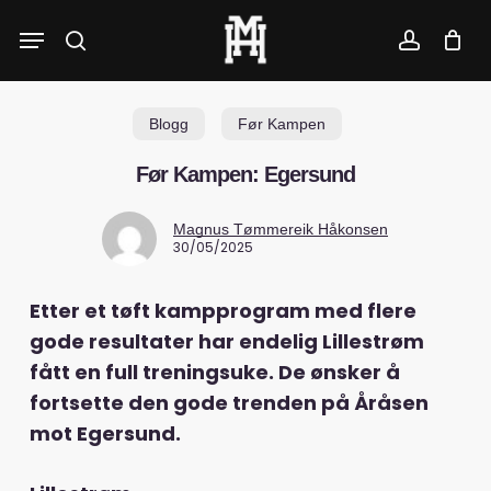
Skip
Menu
to
search
account
main
content
Blogg
Før Kampen
Før Kampen: Egersund
Magnus Tømmereik Håkonsen
30/05/2025
Etter et tøft kampprogram med flere
gode resultater har endelig Lillestrøm
fått en full treningsuke. De ønsker å
fortsette den gode trenden på Åråsen
mot Egersund.