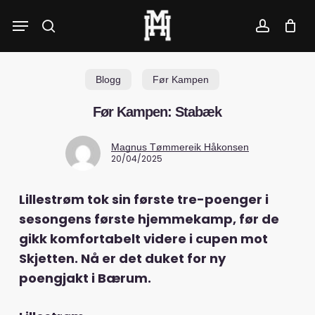
Skip
Menu
to
search
account
main
content
Blogg
Før Kampen
Før Kampen: Stabæk
Magnus Tømmereik Håkonsen
20/04/2025
Lillestrøm tok sin første tre-poenger i
sesongens første hjemmekamp, før de
gikk komfortabelt videre i cupen mot
Skjetten. Nå er det duket for ny
poengjakt i Bærum.