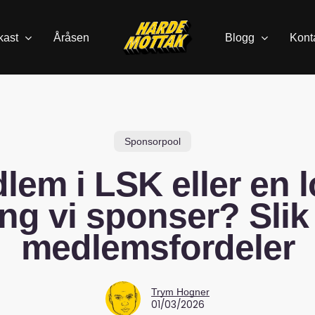
kast
Åråsen
Blogg
Kont
Sponsorpool
lem i LSK eller en l
ng vi sponser? Slik
medlemsfordeler
Trym Hogner
01/03/2026