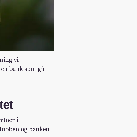
ning vi
 en bank som gir
tet
rtner i
 klubben og banken