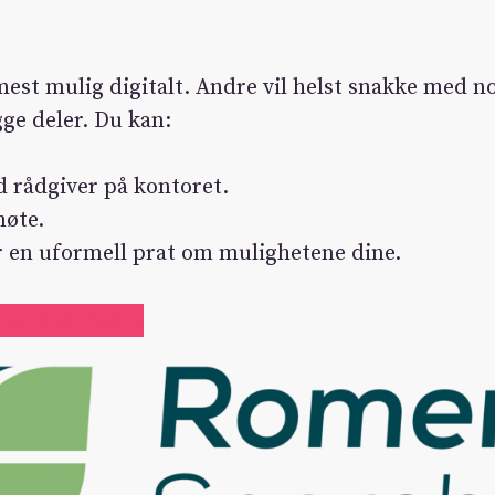
mest mulig digitalt. Andre vil helst snakke med no
gge deler. Du kan:
 rådgiver på kontoret.
møte.
or en uformell prat om mulighetene dine.
ike Sparebank