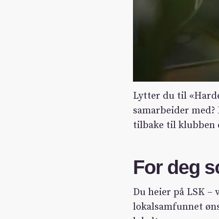
Lytter du til «Hard
samarbeider med? H
tilbake til klubben 
For deg so
Du heier på LSK – v
lokalsamfunnet ønsk