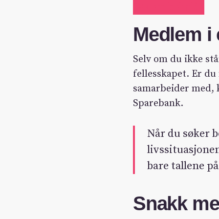
Søk om boliglån
Medlem i 
Selv om du ikke st
fellesskapet. Er du
samarbeider med, k
Sparebank.
Når du søker b
livssituasjone
bare tallene p
Snakk med