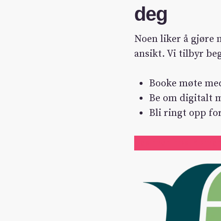
deg
Noen liker å gjøre 
ansikt. Vi tilbyr be
Booke møte med
Be om digitalt 
Bli ringt opp f
Les mer hos Romer