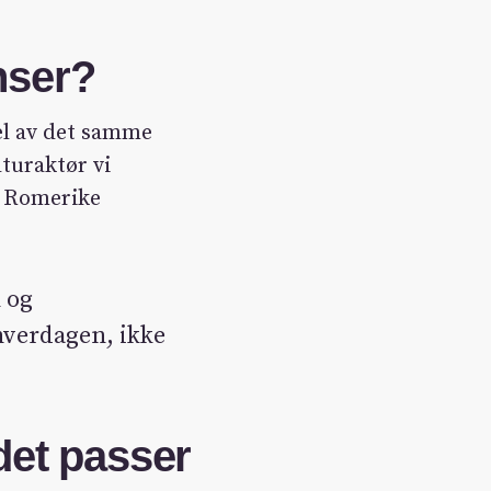
nser?
el av det samme
lturaktør vi
i Romerike
 og
 hverdagen, ikke
det passer