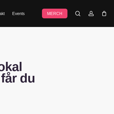
search
accoun
akt
Events
MERCH
okal
 får du