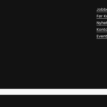
Jobb
Før 
Nyhe
Kont
Even