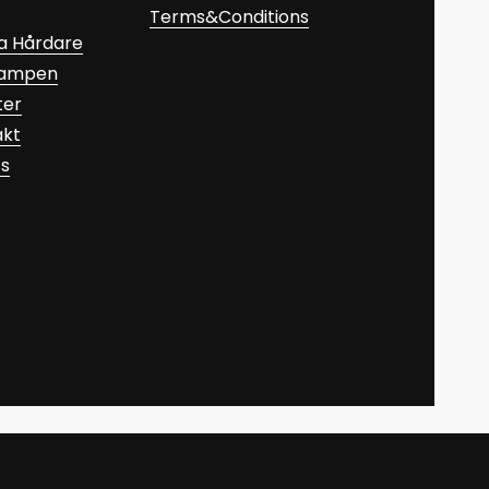
Terms&Conditions
a Hårdare
Kampen
ter
akt
ts