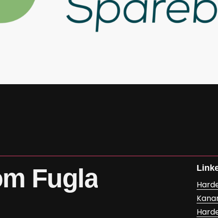
Link
om
Fugla
Hard
Kana
Hard