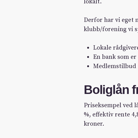
lokalt.
Derfor har vi eget
klubb/forening vi 
Lokale rådgive
En bank som er 
Medlemstilbud s
Boliglån f
Priseksempel ved lå
%, effektiv rente 4,
kroner.