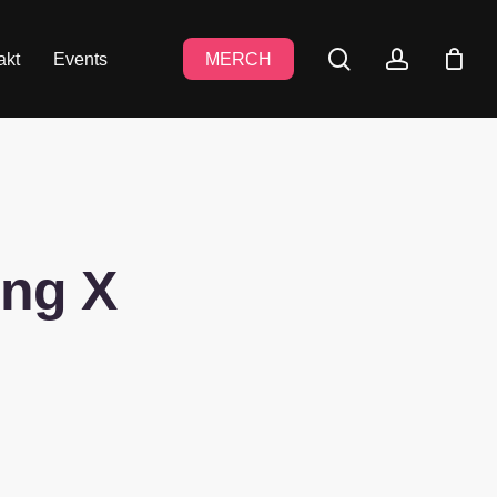
search
accoun
akt
Events
MERCH
ong X