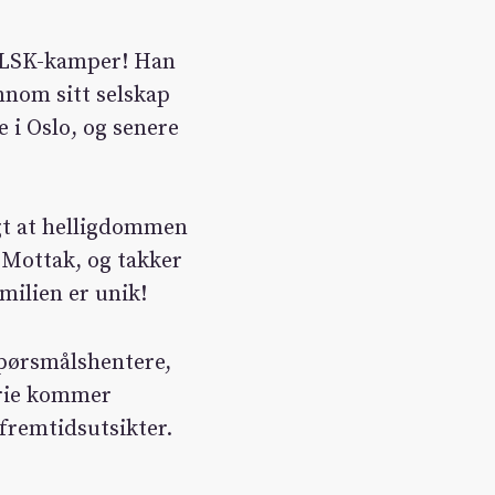
00 LSK-kamper! Han
ennom sitt selskap
 i Oslo, og senere
agt at helligdommen
de Mottak, og takker
amilien er unik!
, spørsmålshentere,
orie kommer
remtidsutsikter. ​