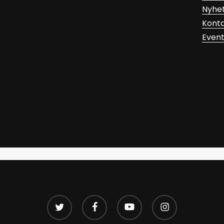
Nyhe
Kont
Even
twitter
facebook
youtube
instagram