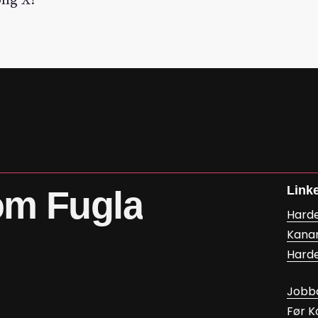
ong X!
Link
om
Fugla
Hard
Kana
Hard
Jobb
Før 