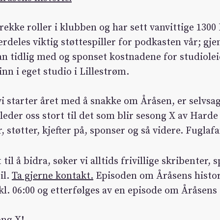
rekke roller i klubben og har sett vanvittige 13
rdeles viktig støttespiller for podkasten vår; gj
n tidlig med og sponset kostnadene for studioleie
nn i eget studio i Lillestrøm. ​
vi starter året med å snakke om Åråsen, er selvs
i gleder oss stort til det som blir sesong X av Har
r, støtter, kjefter på, sponser og så videre. Fuglaf
 til å bidra, søker vi alltids frivillige skribenter
il.
Ta gjerne kontakt.
​Episoden om Åråsens hist
l. 06:00 og etterfølges av en episode om Åråsens f