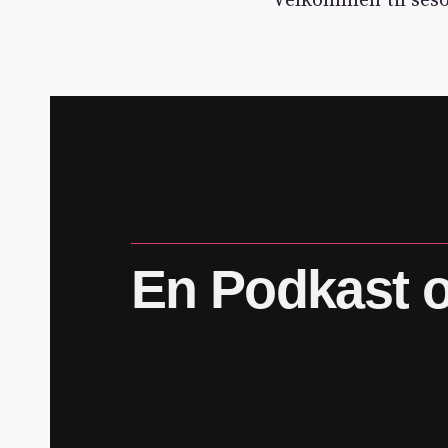
Velkommen til ses
En
Podkast