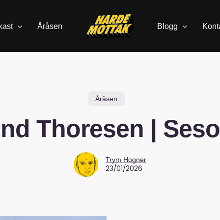
kast
Åråsen
Blogg
Kont
Åråsen
nd Thoresen | Ses
Trym Hogner
23/01/2026