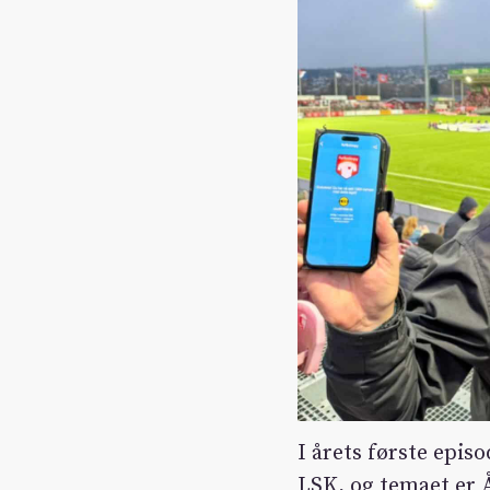
I årets første epis
LSK, og temaet er