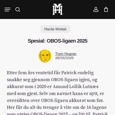
Skip
Menu
to
search
account
main
content
Harde Mottak
Spesial: OBOS-ligaen 2025
Trym Hogner
28/03/2025
Etter fem års ventetid får Patrick endelig
snakke seg gjennom OBOS-ligaen igjen, og
akkurat som i 2020 er Amund Lollik Lutnæs
med som gjest. Selv om navnet hans er nytt, er
oversikten over OBOS-ligaen akkurat som før.
Her får du alt du trenger å vite om de 16 lagene
som utgjør OBOS-ligaen 2025 – og litt til. Patrick