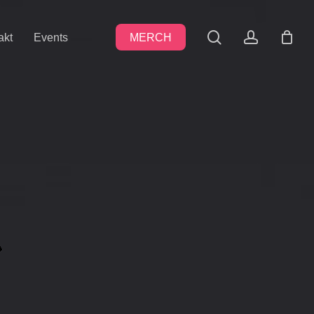
search
accoun
akt
Events
MERCH