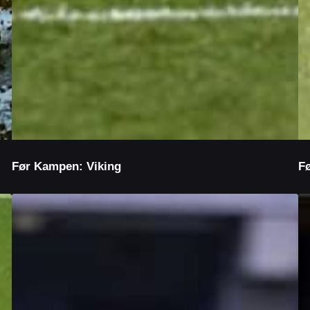
Før Kampen: Viking
F
Før
Fø
Kampen:
K
Fredrikstad
H