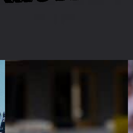
Før
Fø
Kampen:
K
Viking
K
Os