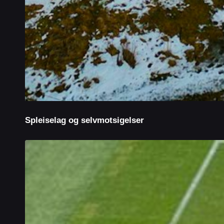
Spleiselag og selvmotsigelser
Alt
VAR
mulig