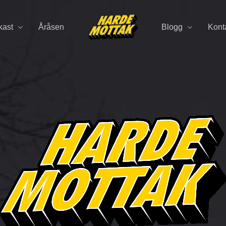
kast
Åråsen
Blogg
Kont