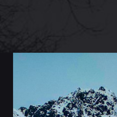
Spleiselag
og
selvmotsigelser