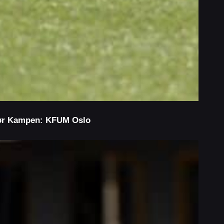
ør Kampen: KFUM Oslo
r
ampen:
amarkameratene