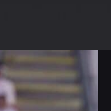
r
ampen:
FUM
lo