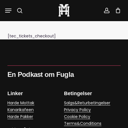
Skip
Menu
to
search
account
main
content
[tec_tickets_checkout]
En Podkast om Fugla
Linker
Betingelser
Harde Mottak
Salgs&Returbetingelser
Kanarikafeen
Privacy Policy
Harde Pakker
Cookie Policy
Terms&Conditions