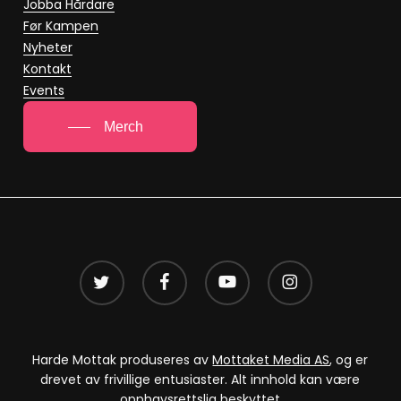
Jobba Hårdare
Før Kampen
Nyheter
Kontakt
Events
Merch
twitter
facebook
youtube
instagram
Harde Mottak produseres av
Mottaket Media AS
, og er
drevet av frivillige entusiaster. Alt innhold kan være
opphavsrettslig beskyttet