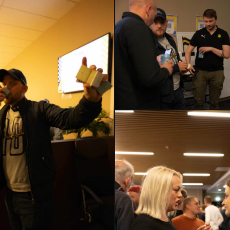
HMLH24-
2601
–
Kopi
HMLH24-
2599
–
Kopi