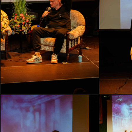
HMLH24-
HMLH24-
2449
2406
–
–
Kopi
Kopi