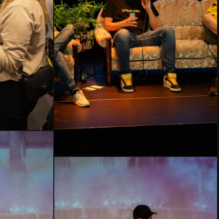
HMLH24-
2450
–
Kopi