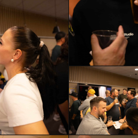
HMLH24-
2608