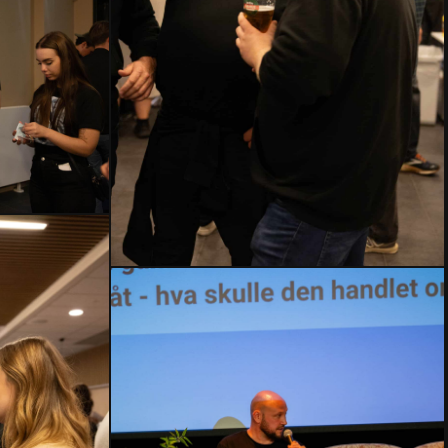
HMLH24-
2593