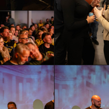
HMLH24-
2451
–
Kopi