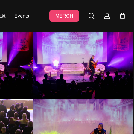
search
accoun
akt
Events
MERCH
HMLH24-
3004
HMLH24-
2855