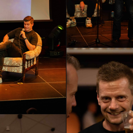
HMLH24-
2616