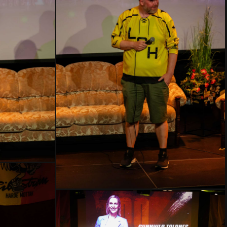
HMLH24-
2383
–