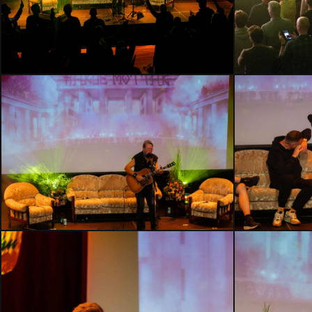
HMLH24-
HMLH24-
2851
2832
HMLH24-
HMLH24-
2694
2652