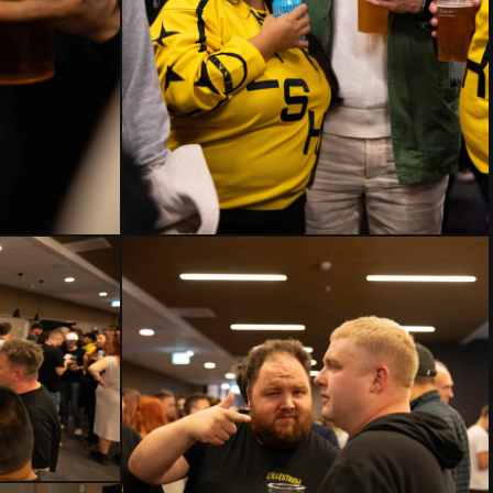
HMLH24-
2607