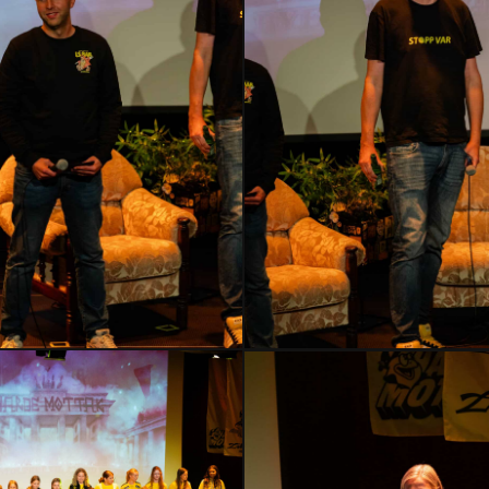
HMLH24-
2397
–
Kopi