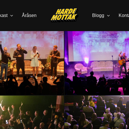
kast
Åråsen
Blogg
Kont
HMLH24-
3030
HMLH24-
2859