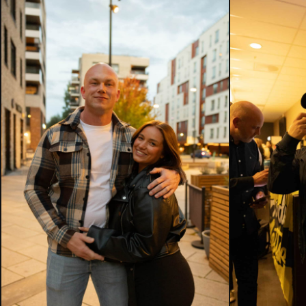
HMLH24-
HMLH24-
2605
2602
–
–
Kopi
Kopi