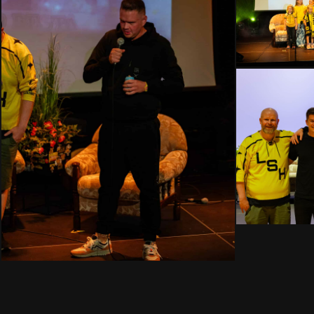
HMLH24-
-3
–
Kopi