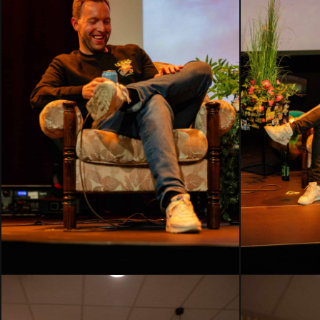
HMLH24-
HMLH24-
2613
2610