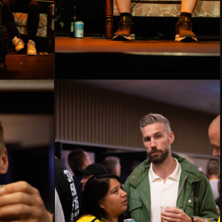
HMLH24-
2615