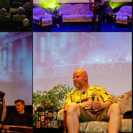
HMLH24-
2735