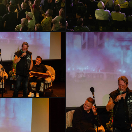
HMLH24-
2821