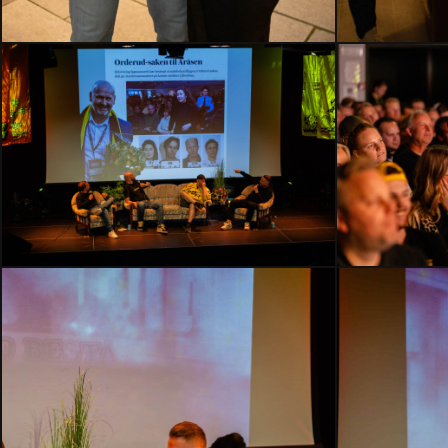
HMLH24-
HMLH24-
2514
2499
–
–
Kopi
Kopi
HMLH24-
HMLH24-
2472
2456
–
–
Kopi
Kopi