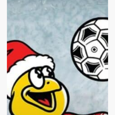
12
|
Andrè
Løvli