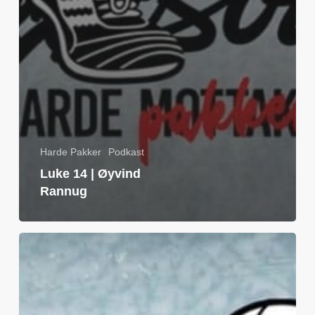
Harde Pakker
Podkast
Luke 14 | Øyvind
Rannug
Luke
13
|
Eirik
Nordeide