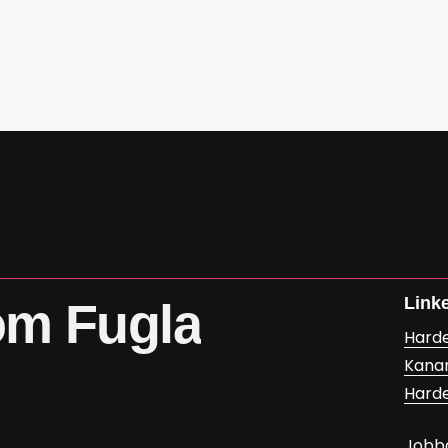
Link
om
Fugla
Hard
Kana
Hard
Jobb