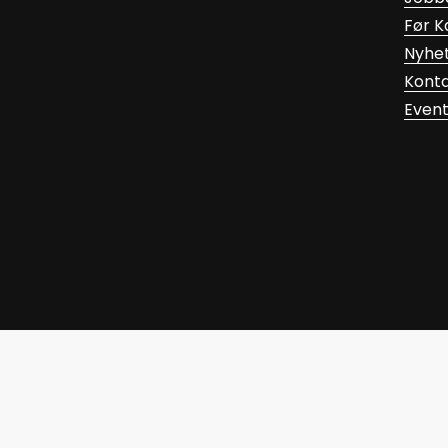
Før 
Nyhe
Kont
Even