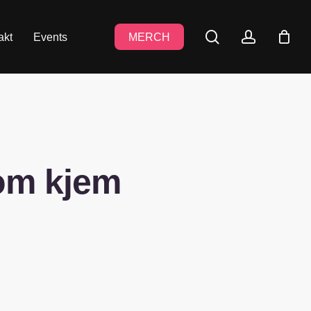
search
accoun
akt
Events
MERCH
som kjem