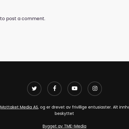
to post a comment.
twitter
facebook
youtube
instagram
v
Mottaket Media AS
, og er drevet av frivillige entusiaster. Alt i
beskyttet
Bygget av TME-Media