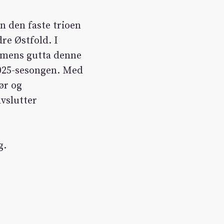
n den faste trioen
dre Østfold. I
, mens gutta denne
2025-sesongen. Med
ør og
vslutter
g.