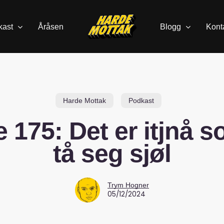
kast
Åråsen
Blogg
Kont
Harde Mottak
Podkast
 175: Det er itjnå 
tå seg sjøl
Trym Hogner
05/12/2024