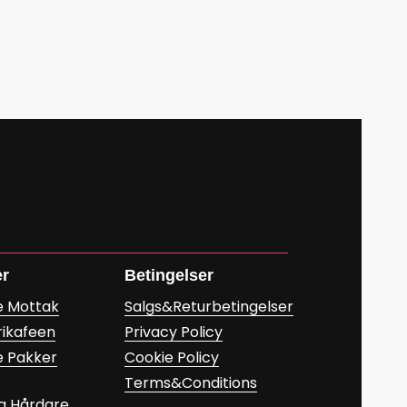
er
Betingelser
e Mottak
Salgs&Returbetingelser
rikafeen
Privacy Policy
e Pakker
Cookie Policy
Terms&Conditions
a Hårdare