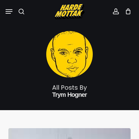
Skip
Menu
to
search
account
main
content
All Posts By
Trym Hogner
Episode
211: