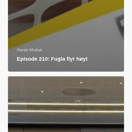
Harde Mottak
Episode 210: Fugla flyr høyt
StreamHub
live-
streamer
Harde
Mottaks
utsolgte
cupfinale-
vorspiel