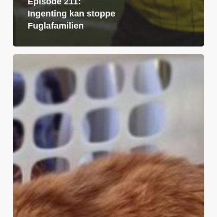
Episode 211:
Ingenting kan stoppe
Fuglafamilien
Episode
210:
Fugla
flyr
høyt