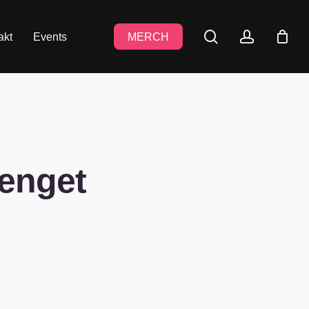
search
accoun
akt
Events
MERCH
jenget