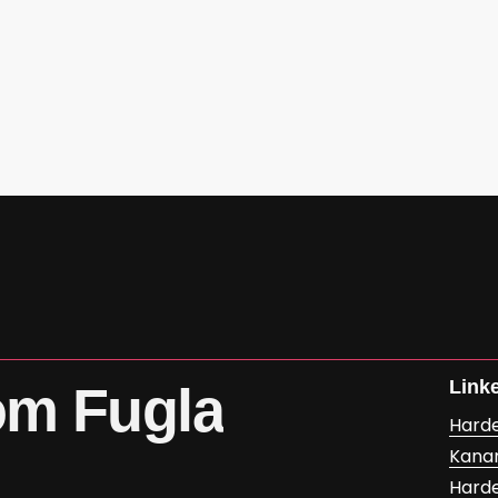
Link
om
Fugla
Hard
Kana
Hard