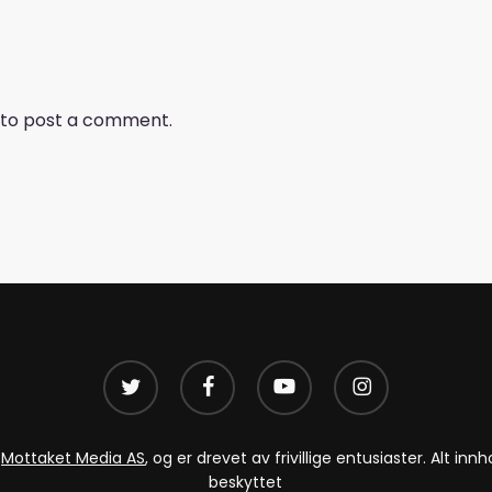
to post a comment.
twitter
facebook
youtube
instagram
v
Mottaket Media AS
, og er drevet av frivillige entusiaster. Alt i
beskyttet