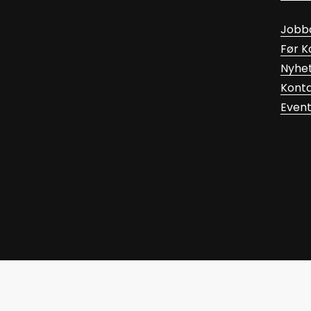
Jobb
Før 
Nyhe
Kont
Even