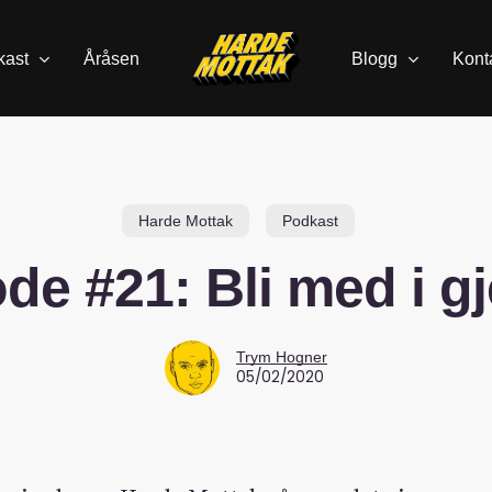
kast
Åråsen
Blogg
Kont
Harde Mottak
Podkast
de #21: Bli med i g
Trym Hogner
05/02/2020