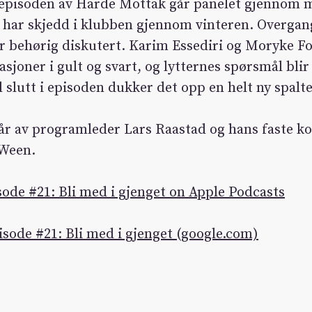
 episoden av Harde Mottak går panelet gjennom 
har skjedd i klubben gjennom vinteren. Overgang
r behørig diskutert. Karim Essediri og Moryke Fo
asjoner i gult og svart, og lytternes spørsmål bli
l slutt i episoden dukker det opp en helt ny spalte
år av programleder Lars Raastad og hans faste 
 Ween.
ode #21: Bli med i gjenget on Apple Podcasts
sode #21: Bli med i gjenget (google.com)