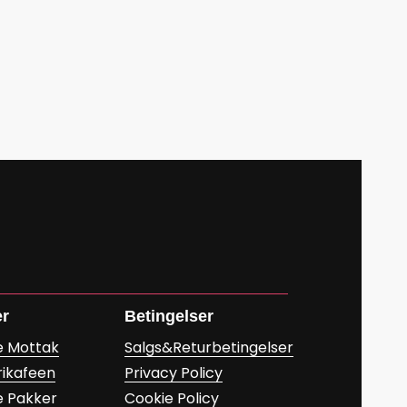
er
Betingelser
e Mottak
Salgs&Returbetingelser
rikafeen
Privacy Policy
e Pakker
Cookie Policy