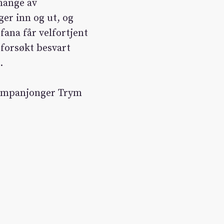
mange av
er inn og ut, og
fana får velfortjent
r forsøkt besvart
.
kompanjonger Trym