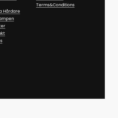
Terms&Conditions
a Hårdare
Kampen
ter
akt
ts