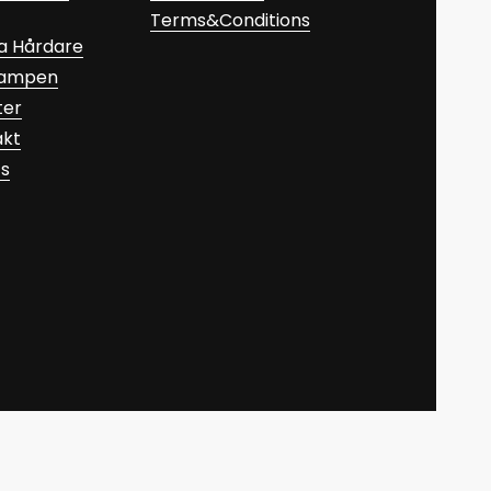
Terms&Conditions
a Hårdare
Kampen
ter
akt
ts