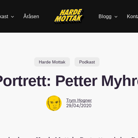
kast
Åråsen
Blogg
Kont
Harde Mottak
Podkast
ortrett: Petter Myh
Trym Hogner
29/04/2020