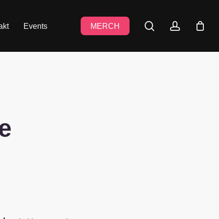
search
accoun
akt
Events
MERCH
re