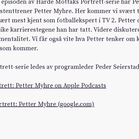
e episoden av Harde Mottaks Portrett-serie har Pe
istenttrener Petter Myhre. Her kommer vi svært
vært mest kjent som fotballekspert i TV 2. Petter 
ike karrierestegene han har tatt. Videre diskuteres
 mentalitet. Vi får også vite hva Petter tenker om
e som kommer.
rett-serie ledes av programleder Peder Seierstad
rett: Petter Myhre on Apple Podcasts
trett: Petter Myhre (google.com)