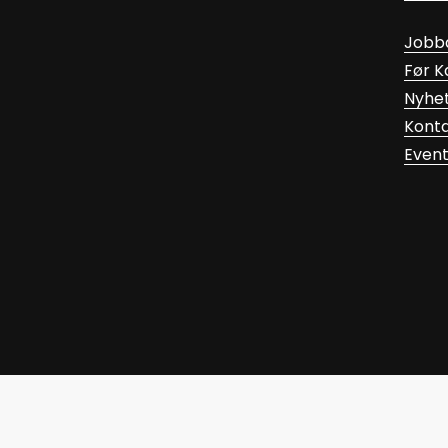
Jobb
Før 
Nyhe
Kont
Even