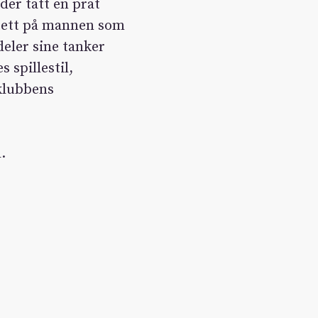
der tatt en prat
 tett på mannen som
deler sine tanker
 spillestil,
 klubbens
.