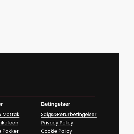
er
Betingelser
e Mottak
Salgs&Returbetingelser
rikafeen
Privacy Policy
e Pakker
Cookie Policy