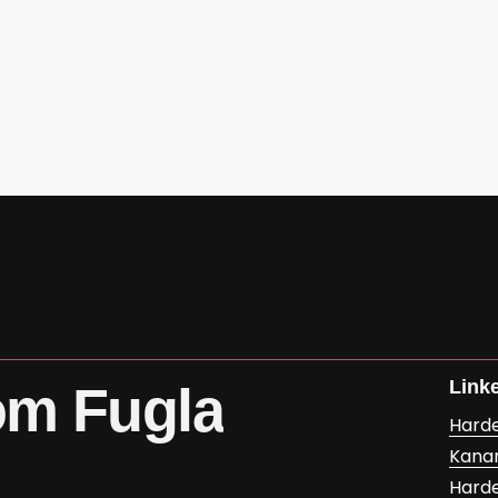
Link
om
Fugla
Hard
Kana
Hard