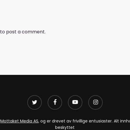
to post a comment.
twitter
facebook
youtube
instagram
v
Mottaket Media AS
, og er drevet av frivillige entusiaster. Alt i
beskyttet