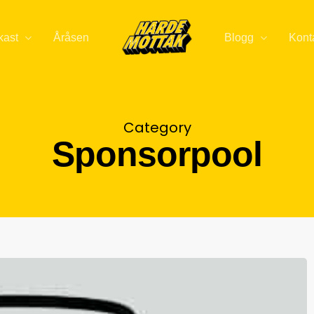
kast
Åråsen
Blogg
Kont
Category
Sponsorpool