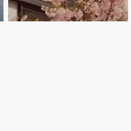
Nyheter
Sponsorpool
Advokatfirmaet Halvorsen &
co støtter Mottaket