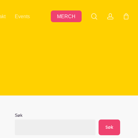
search
accoun
akt
Events
MERCH
Søk
Søk