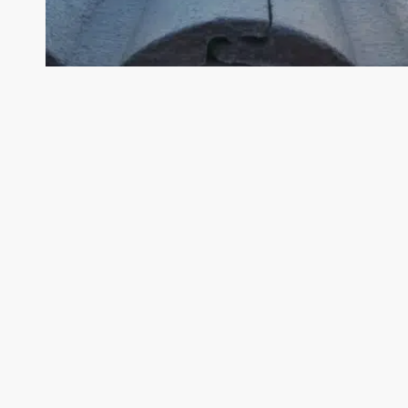
Nyheter
Sponsorpool
Nortekk