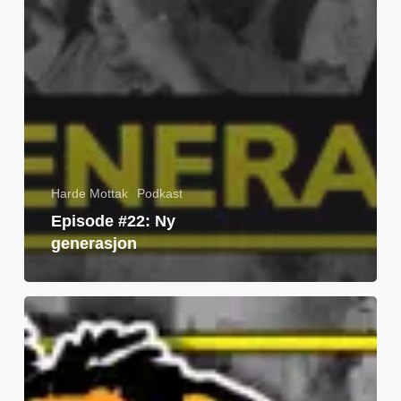
Harde Mottak
Podkast
Episode #22: Ny
generasjon
Episode
#21:
Bli
med
i