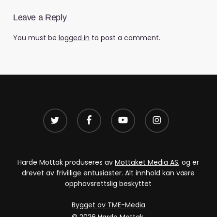
Leave a Reply
You must be
logged in
to post a comment.
twitter
facebook
youtube
instagram
Harde Mottak produseres av
Mottaket Media AS
, og er
drevet av frivillige entusiaster. Alt innhold kan være
opphavsrettslig beskyttet
Bygget av TME-Media