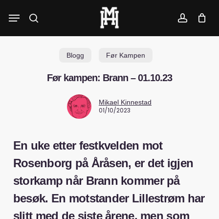
Skip
Menu
to
search
account
main
content
Blogg
Før Kampen
Før kampen: Brann – 01.10.23
Mikael Kinnestad
01/10/2023
En uke etter festkvelden mot
Rosenborg på Åråsen, er det igjen
storkamp når Brann kommer på
besøk. En motstander Lillestrøm har
slitt med de siste årene, men som