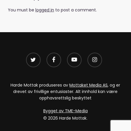
You must be
logged in
to post a comment.
twitter
facebook
youtube
instagram
Harde Mottak produseres av
Mottaket Media AS
, og er
drevet av frivillige entusiaster. Alt innhold kan være
opphavsrettslig beskyttet
Bygget av TME-Media
© 2026 Harde Mottak.