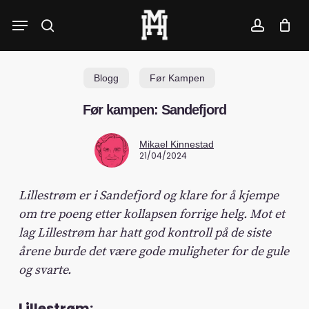
Skip
Menu
to
search
account
main
content
Blogg
Før Kampen
Før kampen: Sandefjord
Mikael Kinnestad
21/04/2024
Lillestrøm er i Sandefjord og klare for å kjempe
om tre poeng etter kollapsen forrige helg. Mot et
lag Lillestrøm har hatt god kontroll på de siste
årene burde det være gode muligheter for de gule
og svarte.
Lillestrøm: