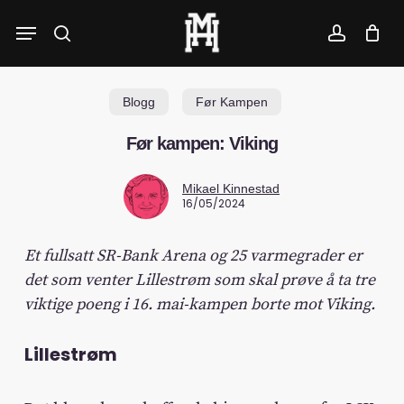
Skip
Menu
to
search
account
main
content
Blogg
Før Kampen
Før kampen: Viking
Mikael Kinnestad
16/05/2024
Et fullsatt SR-Bank Arena og 25 varmegrader er
det som venter Lillestrøm som skal prøve å ta tre
viktige poeng i 16. mai-kampen borte mot Viking.
Lillestrøm