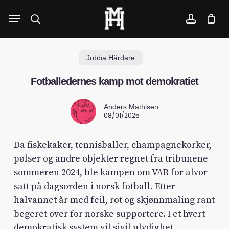
Skip
Menu
to
search
account
main
content
Jobba Hårdare
Fotballedernes kamp mot demokratiet
Anders Mathisen
08/01/2025
Da fiskekaker, tennisballer, champagnekorker,
pølser og andre objekter regnet fra tribunene
sommeren 2024, ble kampen om VAR for alvor
satt på dagsorden i norsk fotball. Etter
halvannet år med feil, rot og skjønnmaling rant
begeret over for norske supportere. I et hvert
demokratisk system vil sivil ulydighet