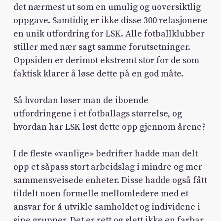
det nærmest ut som en umulig og uoversiktlig
oppgave. Samtidig er ikke disse 300 relasjonene
en unik utfordring for LSK. Alle fotballklubber
stiller med nær sagt samme forutsetninger.
Oppsiden er derimot ekstremt stor for de som
faktisk klarer å løse dette på en god måte.
Så hvordan løser man de iboende
utfordringene i et fotballags størrelse, og
hvordan har LSK løst dette opp gjennom årene?
I de fleste «vanlige» bedrifter hadde man delt
opp et såpass stort arbeidslag i mindre og mer
sammensveisede enheter. Disse hadde også fått
tildelt noen formelle mellomledere med et
ansvar for å utvikle samholdet og individene i
sine grupper. Det er rett og slett ikke en farbar