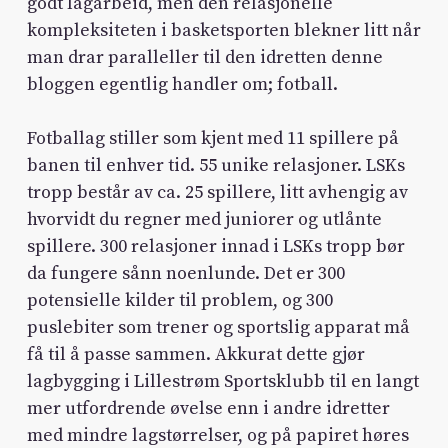
godt lagarbeid, men den relasjonelle
kompleksiteten i basketsporten blekner litt når
man drar paralleller til den idretten denne
bloggen egentlig handler om; fotball.
Fotballag stiller som kjent med 11 spillere på
banen til enhver tid. 55 unike relasjoner. LSKs
tropp består av ca. 25 spillere, litt avhengig av
hvorvidt du regner med juniorer og utlånte
spillere. 300 relasjoner innad i LSKs tropp bør
da fungere sånn noenlunde. Det er 300
potensielle kilder til problem, og 300
puslebiter som trener og sportslig apparat må
få til å passe sammen. Akkurat dette gjør
lagbygging i Lillestrøm Sportsklubb til en langt
mer utfordrende øvelse enn i andre idretter
med mindre lagstørrelser, og på papiret høres