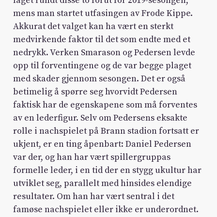
laget rundt disse to forut for 2019-sesongen,
mens man startet utfasingen av Frode Kippe.
Akkurat det valget kan ha vært en sterkt
medvirkende faktor til det som endte med et
nedrykk. Verken Smarason og Pedersen levde
opp til forventingene og de var begge plaget
med skader gjennom sesongen. Det er også
betimelig å spørre seg hvorvidt Pedersen
faktisk har de egenskapene som må forventes
av en lederfigur. Selv om Pedersens eksakte
rolle i nachspielet på Brann stadion fortsatt er
ukjent, er en ting åpenbart: Daniel Pedersen
var der, og han har vært spillergruppas
formelle leder, i en tid der en stygg ukultur har
utviklet seg, parallelt med hinsides elendige
resultater. Om han har vært sentral i det
famøse nachspielet eller ikke er underordnet.