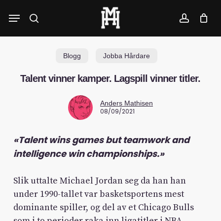
Skip
Menu
to
search
account
main
content
Blogg
Jobba Hårdare
Talent vinner kamper. Lagspill vinner titler.
Anders Mathisen
08/09/2021
«Talent wins games but teamwork and
intelligence win championships.»
Slik uttalte Michael Jordan seg da han han
under 1990-tallet var basketsportens mest
dominante spiller, og del av et Chicago Bulls
som i to perioder raka inn ligatitler i NBA.