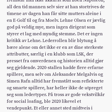
fremstår han ikke akkurat som noen Napoleon,
all den tid mannen selv sier at han stortrives de
timene av dagen han får sitte mutters aleine i
en E-Golf til og fra Moelv. Lehne Olsen er jævlig
god på veldig mye, men ingen dirigent som
styrer et lag med myndig stemme. Det er ingen
kritikk av Lehne. Lederrollen blir blytung å
bære alene om det ikke er en av dine sterkeste
attributter, særlig i en klubb som LSK, der
presset fra omverdenen og historien alltid gjør
seg gjeldende. 2020-stallen hadde flere erfarne
spillere, men selv om Aleksander Melgalvis og
Simen Rafn alltid har fremstått som reflekterte
og smarte spillere, har heller ikke de utpreget
seg som ledertyper. På tross av gode vekstvilkår
for social loafing, ble 2020 likevel et
vendepunkt. Et eller annet sted midtveis i