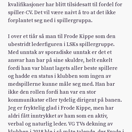
kvalifikasjoner har blitt tilsidesatt til fordel for
spiller-CV. Det vil være naivt å tro at det ikke
forplantet seg ned i spillergruppa.
I over et tiår så man til Frode Kippe som den
ubestridt lederfiguren i LSKs spillergruppe.
Med unntak av sporadiske unntak er det et
ansvar han bar på sine skuldre, helt enkelt
fordi han var blant lagets aller beste spillere
og hadde en status i klubben som ingen av
medspillerne kunne måle seg med. Han bar
ikke den rollen fordi han var en stor
kommunikatør eller tydelig dirigent på banen.
Jeg er fryktelig glad i Frode Kippe, men har
aldri fått inntrykket av ham som en aktiv,
verbal og naturlig leder. VG TVs dekning av
klubben i 2018 ble i så måte talende, der Frode i