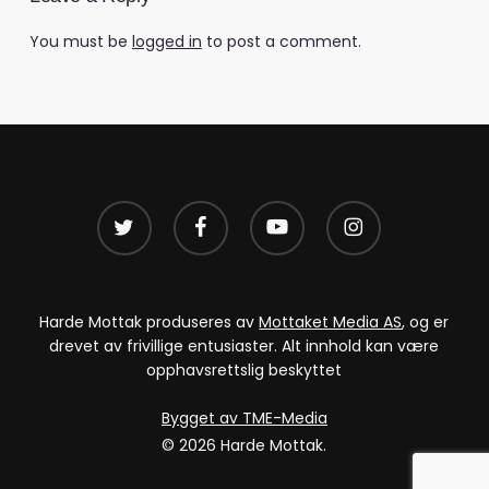
You must be
logged in
to post a comment.
twitter
facebook
youtube
instagram
Harde Mottak produseres av
Mottaket Media AS
, og er
drevet av frivillige entusiaster. Alt innhold kan være
opphavsrettslig beskyttet
Bygget av TME-Media
© 2026 Harde Mottak.