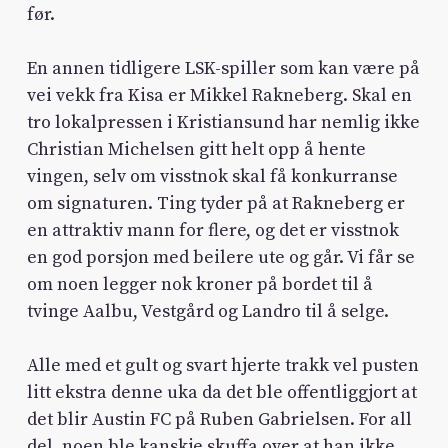
før.
En annen tidligere LSK-spiller som kan være på
vei vekk fra Kisa er Mikkel Rakneberg. Skal en
tro lokalpressen i Kristiansund har nemlig ikke
Christian Michelsen gitt helt opp å hente
vingen, selv om visstnok skal få konkurranse
om signaturen. Ting tyder på at Rakneberg er
en attraktiv mann for flere, og det er visstnok
en god porsjon med beilere ute og går. Vi får se
om noen legger nok kroner på bordet til å
tvinge Aalbu, Vestgård og Landro til å selge.
Alle med et gult og svart hjerte trakk vel pusten
litt ekstra denne uka da det ble offentliggjort at
det blir Austin FC på Ruben Gabrielsen. For all
del, noen ble kanskje skuffa over at han ikke