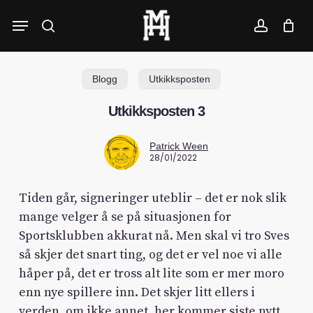
Skip
Menu
to
search
account
main
content
Blogg
Utkikksposten
Utkikksposten 3
Patrick Ween
28/01/2022
Tiden går, signeringer uteblir – det er nok slik
mange velger å se på situasjonen for
Sportsklubben akkurat nå. Men skal vi tro Sves
så skjer det snart ting, og det er vel noe vi alle
håper på, det er tross alt lite som er mer moro
enn nye spillere inn. Det skjer litt ellers i
verden, om ikke annet, her kommer siste nytt.