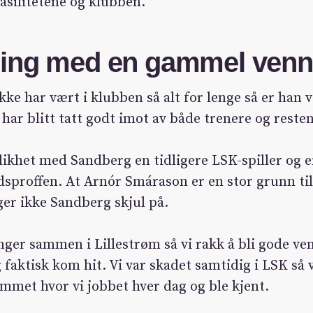
fasilitetene og klubben.
ning med en gammel venn
ke har vært i klubben så alt for lenge så er han ve
har blitt tatt godt imot av både trenere og reste
 likhet med Sandberg en tidligere LSK-spiller og 
sproffen. At Arnór Smárason er en stor grunn til a
ger ikke Sandberg skjul på.
nger sammen i Lillestrøm så vi rakk å bli gode ve
g faktisk kom hit. Vi var skadet samtidig i LSK så 
met hvor vi jobbet hver dag og ble kjent.