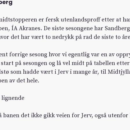
berg
idtstopperen er fersk utenlandsproff etter at han 
ben, ÍA Akranes. De siste sesongene har Sandberg 
hvor det har vært to nedrykk på rad de siste to år
ent forrige sesong hvor vi egentlig var en av oppr
ig start på sesongen og lå vel midt på tabellen etter
stø som hadde vært i Jerv i mange år, til Midtjylla
en av det hele.
i lignende
å banen det ikke gikk veien for Jerv, også utenfo