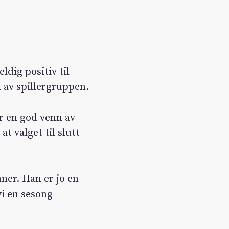
ldig positiv til
n av spillergruppen.
er en god venn av
t valget til slutt
nner. Han er jo en
vi en sesong