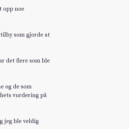
et opp noe
tilby som gjorde at
ar det flere som ble
nne og de som
lhets vurdering på
g jeg ble veldig