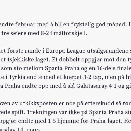
ndte februar med å bli en fryktelig god måned. I
tre seiere med 8-2 i målforskjell.
det første runde i Europa League utsalgsrundene
t tsjekkiske laget. Et dobbelt oppgjør mot den t
 som sto mellom Sparta Praha og en 16-dels final
te i Tyrkia endte med et knepet 3-2 tap, men på 
rta Praha endte opp med å slå Galatasaray 4-1 og 
ven av utkikksposten er noe på etterskudd så før
erede spilt. Trekningen var ikke på Sparta Praha s
oppgjør endte med 1-5 hjemme for Praha-laget. R
torsdag 14. mars.