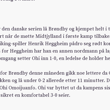
 den danske serien lå Brøndby og kjempet helt i 
art når de møtte Midtjylland i første kamp tilbake
Viking-spiller Henrik Heggheim pådro seg rødt kor
s for Heggheim har han en annen nordmann på lag
 omgang setter Ohi inn 1-0, en ledelse de holder he
for Brøndby denne måneden gikk noe lettere da 
kken og lå under 0-2 allerede etter 11 minutter. 
v Ohi Omoijuanfo. Ohi var byttet ut da kampens si
sikret en komfortabel 3-0 seier.