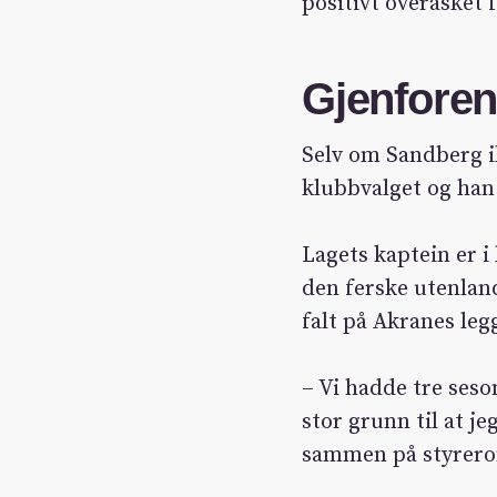
positivt overasket 
Gjenfore
Selv om Sandberg ik
klubbvalget og han 
Lagets kaptein er i
den ferske utenland
falt på Akranes leg
– Vi hadde tre seso
stor grunn til at je
sammen på styrerom