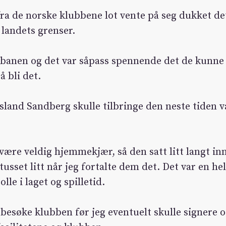
fra de norske klubbene lot vente på seg dukket d
landets grenser.
 banen og det var såpass spennende det de kunne 
 bli det.
 Island Sandberg skulle tilbringe den neste tiden v
å være veldig hjemmekjær, så den satt litt langt i
usset litt når jeg fortalte dem det. Det var en he
lle i laget og spilletid.
å besøke klubben før jeg eventuelt skulle signere o