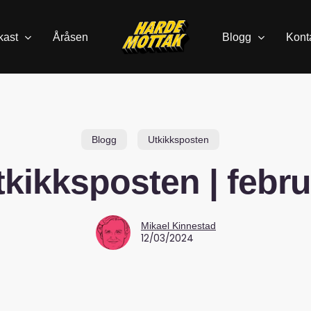
kast
Åråsen
Blogg
Kont
Blogg
Utkikksposten
tkikksposten | febru
Mikael Kinnestad
12/03/2024