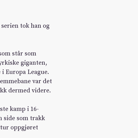
 serien tok han og
 som står som
yrkiske giganten,
e i Europa League.
hjemmebane var det
gikk dermed videre.
ste kamp i 16-
in side som trakk
etur oppgjøret