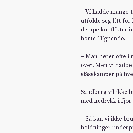
– Vi hadde mange t
utfolde seg litt fo
dempe konflikter in
borte i lignende.
– Man hører ofte i 
over. Men vi hadde 
slåsskamper på hve
Sandberg vil ikke l
med nedrykk i fjor.
– Så kan vi ikke b
holdninger underpre