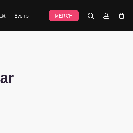
search
accoun
akt
Events
MERCH
ar