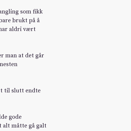
angling som fikk
 bare brukt på å
har aldri vært
er man at det går
 nesten
 til slutt endte
dde gode
 alt måtte gå galt