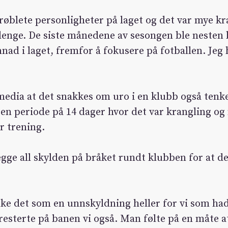
røblete personligheter på laget og det var mye kr
r lenge. De siste månedene av sesongen ble nesten
nad i laget, fremfor å fokusere på fotballen. Jeg 
media at det snakkes om uro i en klubb også tenk
en periode på 14 dager hvor det var krangling og
r trening.
egge all skylden på bråket rundt klubben for at det
ruke det som en unnskyldning heller for vi som ha
sterte på banen vi også. Man følte på en måte at