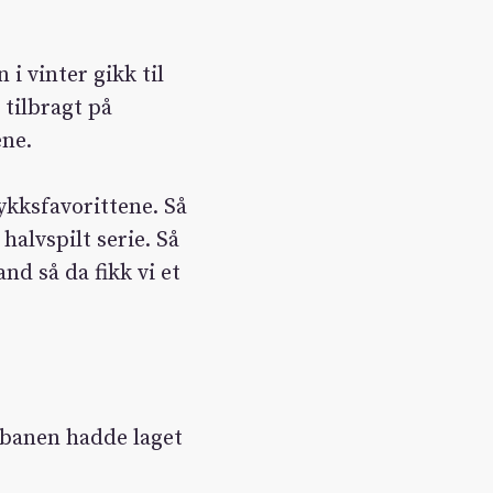
i vinter gikk til
tilbragt på
ene.
ykksfavorittene. Så
 halvspilt serie. Så
nd så da fikk vi et
r banen hadde laget