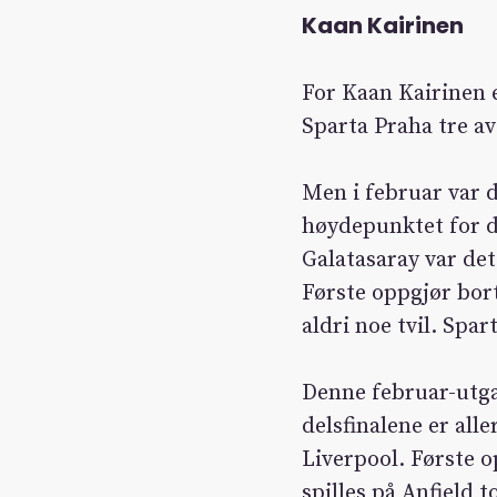
Kaan Kairinen
For Kaan Kairinen e
Sparta Praha tre av 
Men i februar var 
høydepunktet for de
Galatasaray var det
Første oppgjør bor
aldri noe tvil. Spa
Denne februar-utga
delsfinalene er all
Liverpool. Første 
spilles på Anfield 