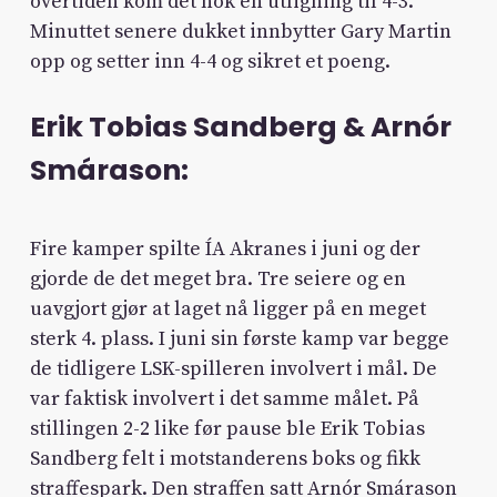
overtiden kom det nok en utligning til 4-3.
Minuttet senere dukket innbytter Gary Martin
opp og setter inn 4-4 og sikret et poeng.
Erik Tobias Sandberg & Arnór
Smárason:
Fire kamper spilte ÍA Akranes i juni og der
gjorde de det meget bra. Tre seiere og en
uavgjort gjør at laget nå ligger på en meget
sterk 4. plass. I juni sin første kamp var begge
de tidligere LSK-spilleren involvert i mål. De
var faktisk involvert i det samme målet. På
stillingen 2-2 like før pause ble Erik Tobias
Sandberg felt i motstanderens boks og fikk
straffespark. Den straffen satt Arnór Smárason