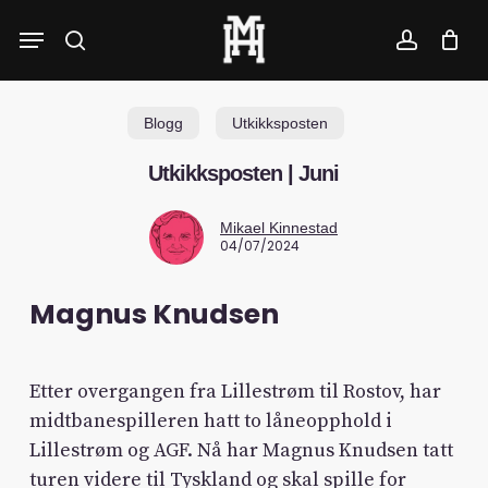
Skip
Menu
to
search
account
main
content
Blogg
Utkikksposten
Utkikksposten | Juni
Mikael Kinnestad
04/07/2024
Magnus Knudsen
Etter overgangen fra Lillestrøm til Rostov, har
midtbanespilleren hatt to låneopphold i
Lillestrøm og AGF. Nå har Magnus Knudsen tatt
turen videre til Tyskland og skal spille for