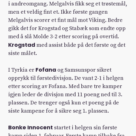
i andreomgang. Melgalvis fikk seg et trøstemål,
men et veldig fint et. Ikke første gangen
Melgalvis scorer et fint mål mot Viking. Bedre
gikk det for Krogstad og Stabæk som endte opp
med å slå Molde 3-2 etter scoring på overtid.
Krogstad
med assist både på det første og det
siste målet.
Fofana
I Tyrkia er
og Samsunspor sikret
opprykk til førstedivisjon. De vant 2-1 i helgen
etter scoring av Fofana. Med bare tre kamper
igjen leder de divisjon med 11 poeng ned til 3.
plassen. De trenger også kun et poeng på de
siste kampene for å sikre seg 1. plassen.
Bonke Innocent
startet i helgen sin første
kamp siden 1. februar. Første kamp tilbake fra