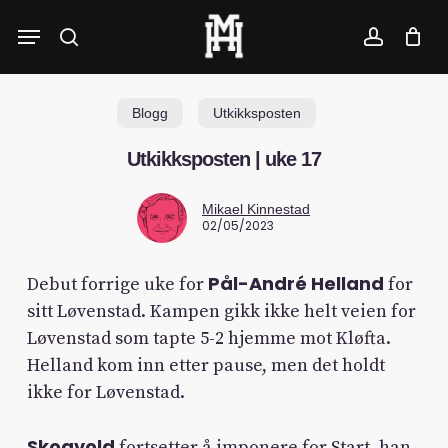
Skip
Menu
to
search
account
main
content
Blogg
Utkikksposten
Utkikksposten | uke 17
Mikael Kinnestad
02/05/2023
Pål-André Helland
Debut forrige uke for
for
sitt Løvenstad. Kampen gikk ikke helt veien for
Løvenstad som tapte 5-2 hjemme mot Kløfta.
Helland kom inn etter pause, men det holdt
ikke for Løvenstad.
Skogvold
fortsetter å imponere for Start, han