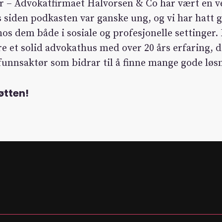
er – Advokatfirmaet Halvorsen & Co har vært en v
ss siden podkasten var ganske ung, og vi har hatt g
os dem både i sosiale og profesjonelle settinger.
 et solid advokathus med over 20 års erfaring, d
funnsaktør som bidrar til å finne mange gode løs
øtten!