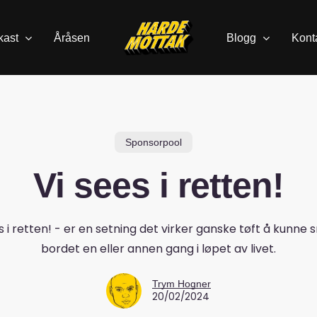
kast
Åråsen
Blogg
Kont
Sponsorpool
Vi sees i retten!
s i retten! - er en setning det virker ganske tøft å kunne s
bordet en eller annen gang i løpet av livet.
Trym Hogner
20/02/2024