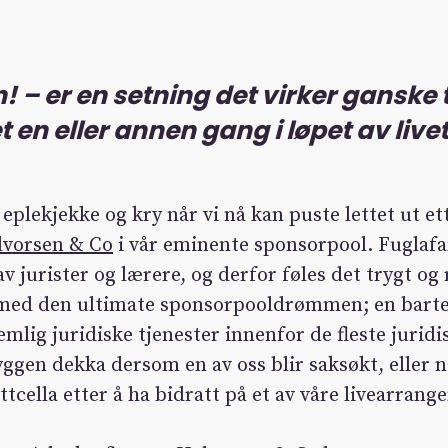
en! – er en setning det virker ganske
t en eller annen gang i løpet av
live
 eplekjekke og kry når vi nå kan puste lettet ut et
lvorsen & Co
i vår eminente sponsorpool. Fuglaf
v jurister og lærere, og derfor føles det trygt og 
med den ultimate sponsorpooldrømmen; en barte
emlig juridiske tjenester innenfor de fleste jurid
yggen dekka dersom en av oss blir saksøkt, eller
ttcella etter å ha bidratt på et av våre livearrang