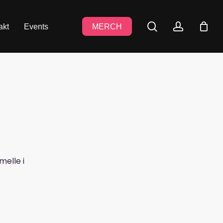
search
accoun
akt
Events
MERCH
melle i