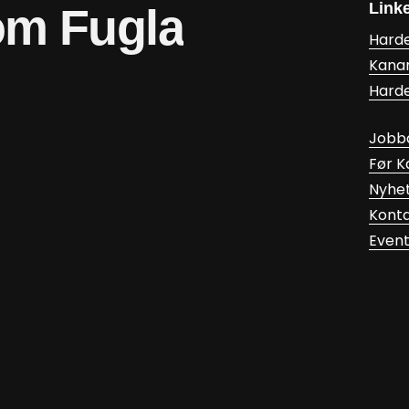
Link
om
Fugla
Hard
Kana
Hard
Jobb
Før 
Nyhe
Kont
Even