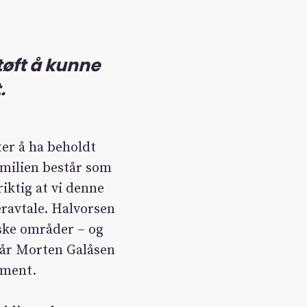
 tøft å kunne
t
.
ter å ha beholdt
amilien består som
riktig at vi denne
ravtale. Halvorsen
iske områder – og
 når Morten Galåsen
ement.