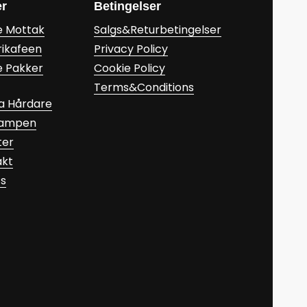
er
Betingelser
e Mottak
Salgs&Returbetingelser
rikafeen
Privacy Policy
e Pakker
Cookie Policy
Terms&Conditions
a Hårdare
Kampen
ter
akt
ts