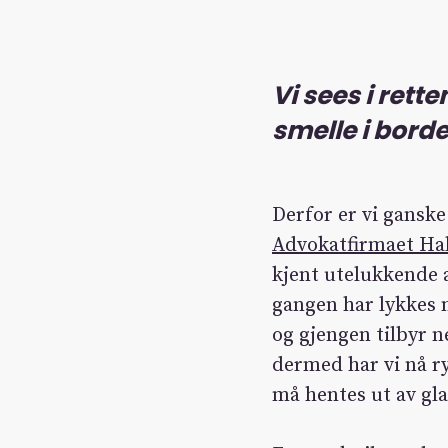
Vi sees i rett
smelle i borde
Derfor er vi ganske
Advokatfirmaet Ha
kjent utelukkende a
gangen har lykkes 
og gjengen tilbyr n
dermed har vi nå r
må hentes ut av gla