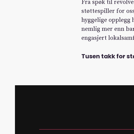
Fra spøk til revolv
støttespiller for o
hyggelige opplegg h
nemlig mer enn bare
engasjert lokalsam
Tusen takk for st