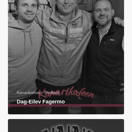
Kanarikafeen
Podkast
Dag-Eilev Fagermo
Spesial:
Oaiaiaiai