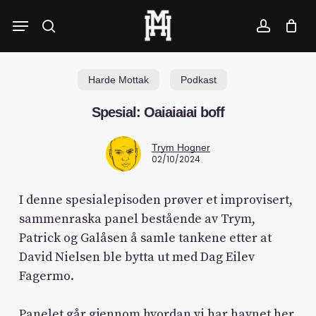
Skip
Menu
to
search
account
main
content
Harde Mottak
Podkast
Spesial: Oaiaiaiai boff
Trym Hogner
02/10/2024
I denne spesialepisoden prøver et improvisert,
sammenraska panel bestående av Trym,
Patrick og Galåsen å samle tankene etter at
David Nielsen ble bytta ut med Dag Eilev
Fagermo.
Panelet går gjennom hvordan vi har havnet her,