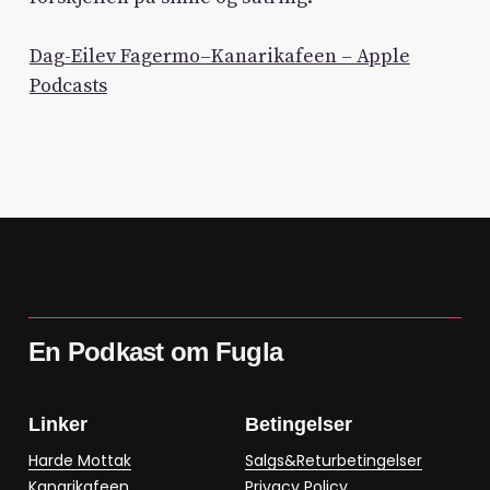
Dag-Eilev Fagermo–Kanarikafeen – Apple
Podcasts
En Podkast om Fugla
Linker
Betingelser
Harde Mottak
Salgs&Returbetingelser
Kanarikafeen
Privacy Policy