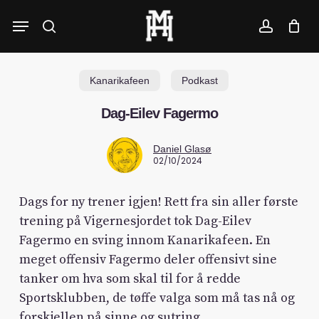
Skip
Menu
to
search
account
main
content
Kanarikafeen
Podkast
Dag-Eilev Fagermo
Daniel Glasø
02/10/2024
Dags for ny trener igjen! Rett fra sin aller første
trening på Vigernesjordet tok Dag-Eilev
Fagermo en sving innom Kanarikafeen. En
meget offensiv Fagermo deler offensivt sine
tanker om hva som skal til for å redde
Sportsklubben, de tøffe valga som må tas nå og
forskjellen på sinne og sutring.