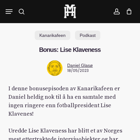
Skip
Menu
to
search
account
main
content
Kanarikafeen
Podkast
Bonus: Lise Klaveness
Daniel Glasø
18/05/2023
I denne bonusepisoden av Kanarikafeen er
Daniel heldig nok til å ha en samtale med
ingen ringere enn fotballpresident Lise
Klavenes!
Uredde Lise Klaveness har blitt et av Norges
mest ettertraktede intervjuobjekter og har