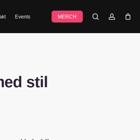
search
accoun
akt
Events
MERCH
ed stil