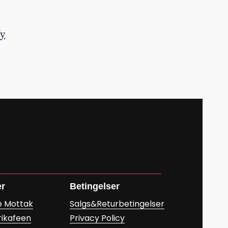
fy
er
Betingelser
e Mottak
Salgs&Returbetingelser
rikafeen
Privacy Policy