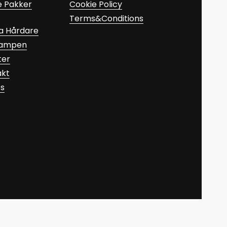
e Pakker
Cookie Policy
Terms&Conditions
a Hårdare
Kampen
ter
akt
ts