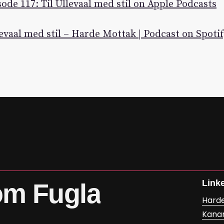
de 117: Til Ullevaal med stil on Apple Podcasts
levaal med stil – Harde Mottak | Podcast on Spoti
Link
om
Fugla
Hard
Kana