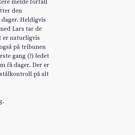
kere melde forfall
etter den
 dager. Heldigvis
med Lars tar de
 er naturligvis
 også på tribunen
rste gang (?) ledet
m få dager. Der er
stålkontroll på alt
g.