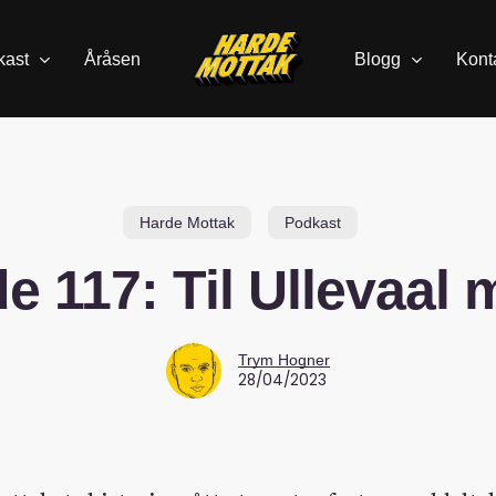
kast
Åråsen
Blogg
Kont
Harde Mottak
Podkast
e 117: Til Ullevaal m
Trym Hogner
28/04/2023