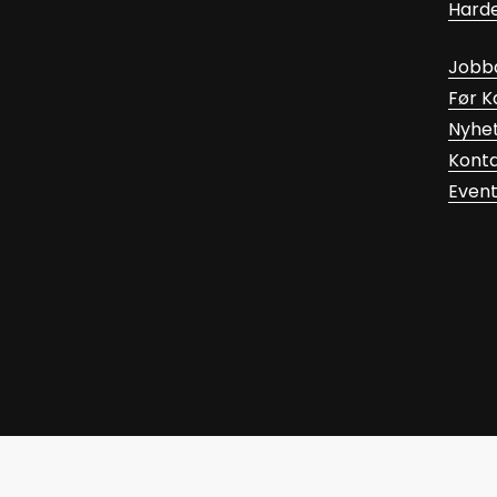
Hard
Jobb
Før 
Nyhe
Kont
Even