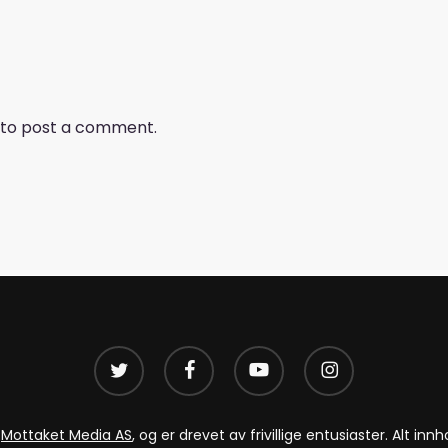
to post a comment.
twitter
facebook
youtube
instagram
v
Mottaket Media AS
, og er drevet av frivillige entusiaster. Alt i