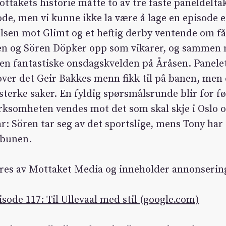
ottakets historie måtte to av tre faste paneldelta
ode, men vi kunne ikke la være å lage en episode 
lsen mot Glimt og et heftig derby ventende om få
sen og Sören Döpker opp som vikarer, og sammen 
en fantastiske onsdagskvelden på Åråsen. Panelet
over det Geir Bakkes menn fikk til på banen, men
tsterke saker. En fyldig spørsmålsrunde blir for fø
rksomheten vendes mot det som skal skje i Oslo o
r: Sören tar seg av det sportslige, mens Tony har 
ibunen.
res av Mottaket Media og inneholder annonserin
ode 117: Til Ullevaal med stil (google.com)