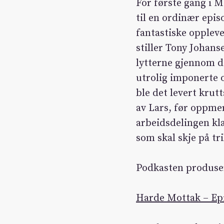
For første gang i M
til en ordinær epis
fantastiske oppleve
stiller Tony Johan
lytterne gjennom d
utrolig imponerte 
ble det levert krut
av Lars, før oppme
arbeidsdelingen kla
som skal skje på tr
Podkasten produse
Harde Mottak – Epis