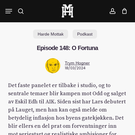
Skip
Menu
to
search
account
main
content
Harde Mottak
Podkast
Episode 148: O Fortuna
Trym Hogner
18/03/2024
Det faste panelet er tilbake i studio, og to
sentrale temaer blir kampen mot Odd og salget
av Eskil Edh til AIK. Siden sist har Lars debutert
på Lauget, men han kan også melde om
betydelig inflasjon hos byens gatekjøkken. Det
blir ellers en del prat om forventninger inn
mot seriestart og realistiske ambisjoner for