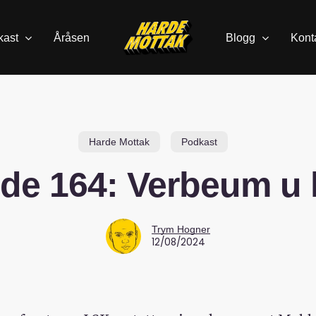
kast
Åråsen
Blogg
Kont
Harde Mottak
Podkast
de 164: Verbeum u 
Trym Hogner
12/08/2024