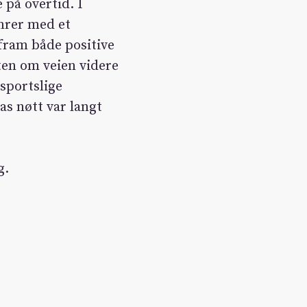
på overtid. I
mrer med et
 fram både positive
ten om veien videre
sportslige
as nøtt var langt
g.