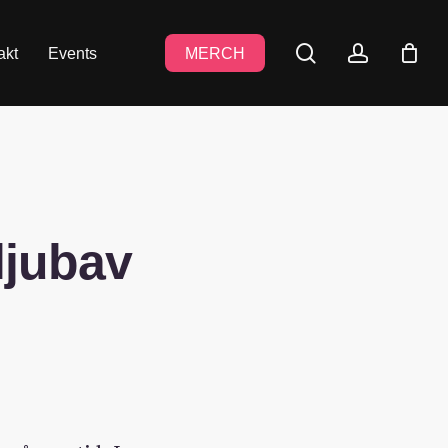
search
accoun
akt
Events
MERCH
ljubav