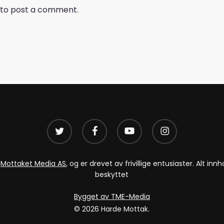
to post a comment.
twitter
facebook
youtube
instagram
v
Mottaket Media AS
, og er drevet av frivillige entusiaster. Alt i
beskyttet
Bygget av TME-Media
© 2026 Harde Mottak.