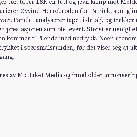
r før, taper LSK en tett og jevn kamp mot Molde 
arierer Øyvind Herrebrøden for Patrick, som gli
vær. Panelet analyserer tapet i detalj, og trekker
ed prestasjonen som ble levert. Størst er uenighe
gen kommer til å ende med nedrykk. Noen utenom
trykket i spørsmålsrunden, før det viser seg at uk
 gang.
res av Mottaket Media og inneholder annonserin