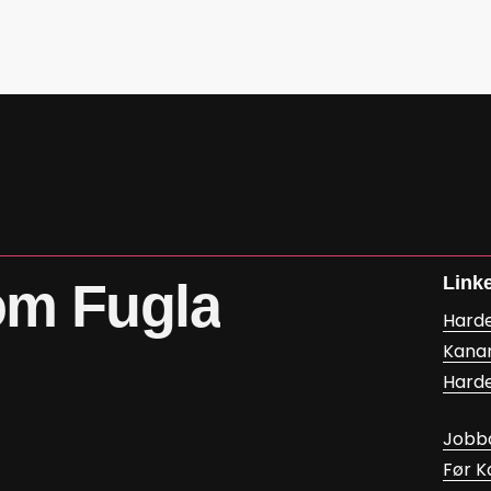
Link
om
Fugla
Hard
Kana
Hard
Jobb
Før 