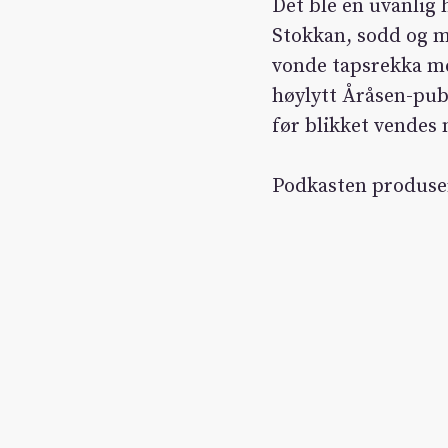
Det ble en uvanlig 
Stokkan, sodd og m
vonde tapsrekka me
høylytt Åråsen-pub
før blikket vendes
Podkasten produse