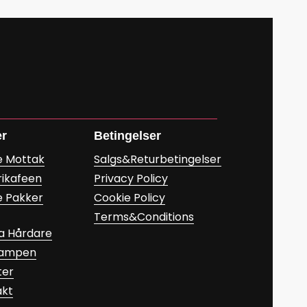
er
Betingelser
e Mottak
Salgs&Returbetingelser
rikafeen
Privacy Policy
e Pakker
Cookie Policy
Terms&Conditions
a Hårdare
Kampen
ter
akt