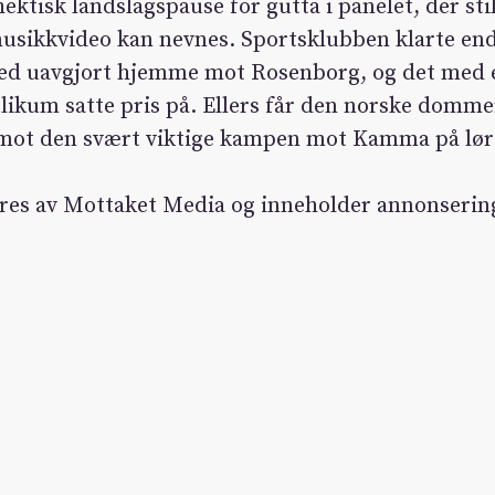
hektisk landslagspause for gutta i panelet, der st
usikkvideo kan nevnes. Sportsklubben klarte end
d uavgjort hjemme mot Rosenborg, og det med en
likum satte pris på. Ellers får den norske domme
 mot den svært viktige kampen mot Kamma på lør
res av Mottaket Media og inneholder annonserin