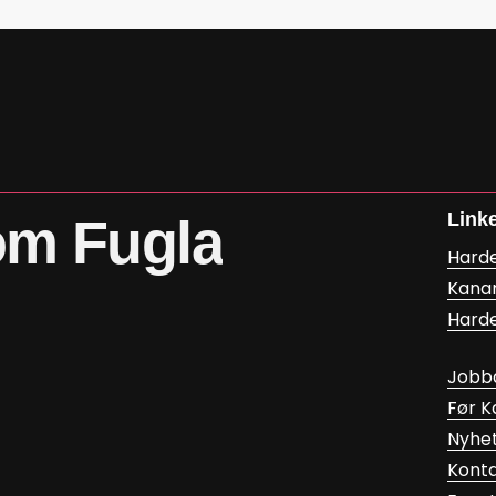
Link
om
Fugla
Hard
Kana
Hard
Jobb
Før 
Nyhe
Kont