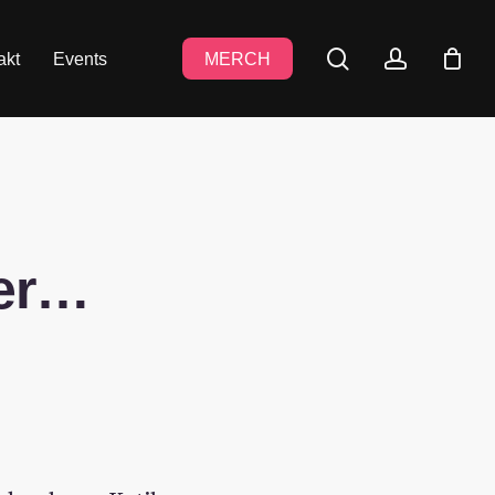
search
accoun
akt
Events
MERCH
ier…