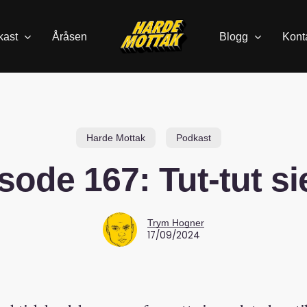
kast
Åråsen
Blogg
Kont
Harde Mottak
Podkast
sode 167: Tut-tut s
Trym Hogner
17/09/2024