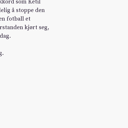
ikkord som Ketil
elig å stoppe den
 fotball et
rstanden kjørt seg,
dag.
g.