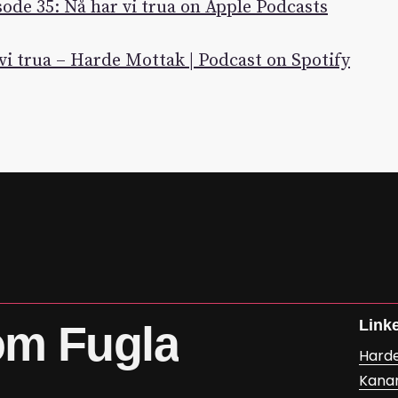
ode 35: Nå har vi trua on Apple Podcasts
vi trua – Harde Mottak | Podcast on Spotify
Link
om
Fugla
Hard
Kana