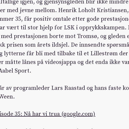
lltallige igjen, og gjensynsgleden blir ikke mindre
er med jevne mellom. Henrik Loholt Kristiansen
mer 35, får positiv omtale etter gode prestasjone
r vært til stor hjelp for LSK i opprykkskampen. 
 med prestasjonen borte mot Tromsø, og gleden er
kk prisen som årets ildsjel. De innsendte spørsm
g lytterne får bli med tilbake til et Lillestrøm de
mer måtte lånes på videosjappa og det enda ikke va
Aabel Sport.
år av programleder Lars Raastad og hans faste 
 Ween.
sode 35: Nå har vi trua (google.com)