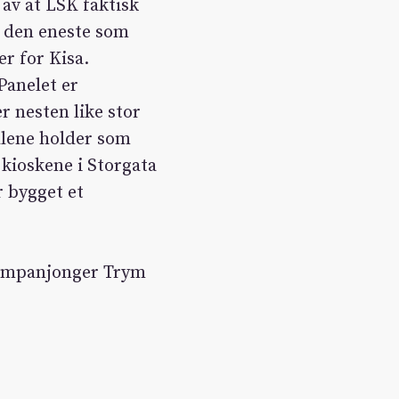
 av at LSK faktisk
, den eneste som
r for Kisa.
Panelet er
 nesten like stor
ålene holder som
r kioskene i Storgata
r bygget et
kompanjonger Trym