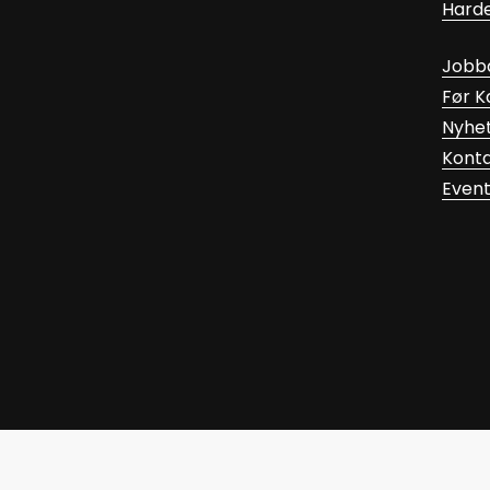
Hard
Jobb
Før 
Nyhe
Kont
Even