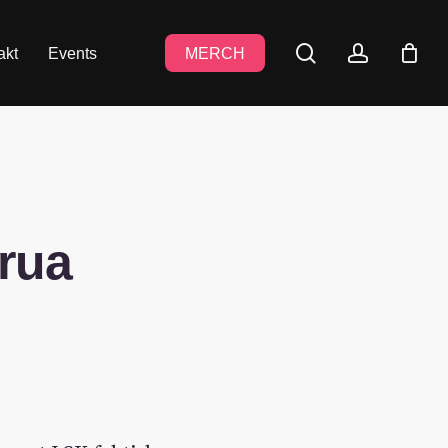
search
accoun
akt
Events
MERCH
trua