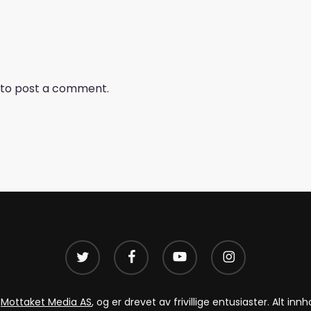
to post a comment.
twitter
facebook
youtube
instagram
v
Mottaket Media AS
, og er drevet av frivillige entusiaster. Alt i