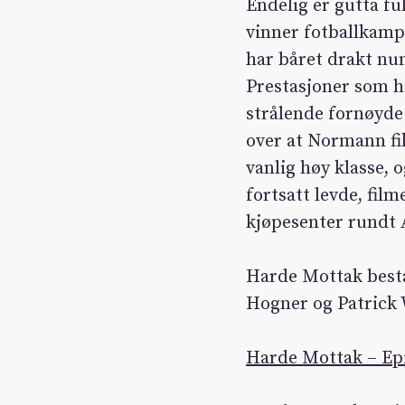
Endelig er gutta fu
vinner fotballkamp
har båret drakt num
Prestasjoner som ha
strålende fornøyde
over at Normann fi
vanlig høy klasse, o
fortsatt levde, fil
kjøpesenter rundt 
Harde Mottak best
Hogner og Patrick
Harde Mottak – Epi