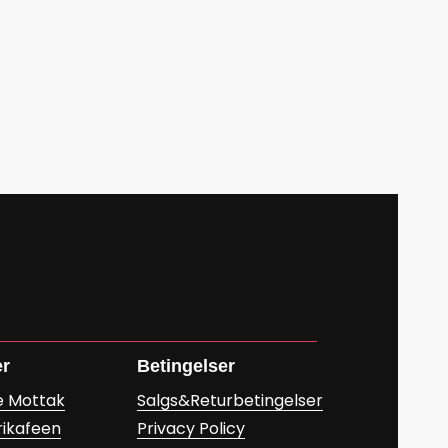
er
Betingelser
e Mottak
Salgs&Returbetingelser
rikafeen
Privacy Policy