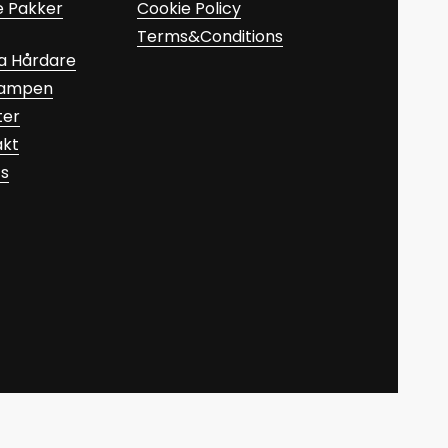
e Pakker
Cookie Policy
Terms&Conditions
a Hårdare
Kampen
ter
akt
ts