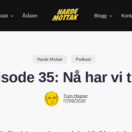
kast
Åråsen
Blogg
Kont
Harde Mottak
Podkast
sode 35: Nå har vi 
Trym Hogner
17/09/2020