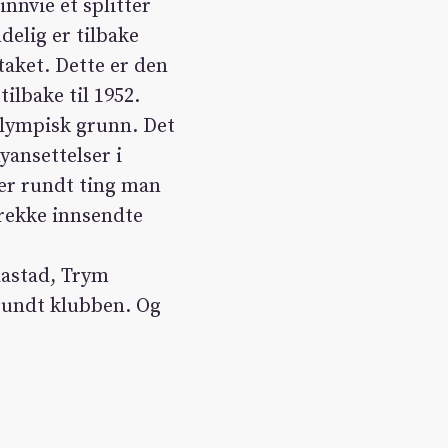
nnvie et splitter
delig er tilbake
taket. Dette er den
ilbake til 1952.
 olympisk grunn. Det
yansettelser i
ner rundt ting man
n rekke innsendte
aastad, Trym
 rundt klubben. Og