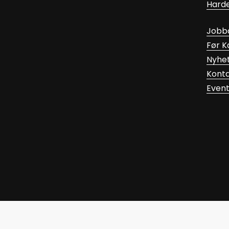
Hard
Jobb
Før 
Nyhe
Kont
Even