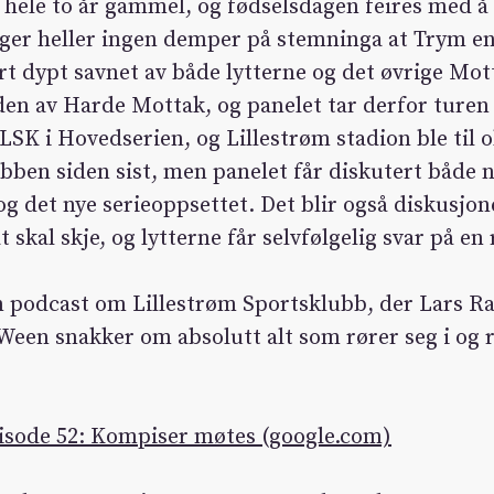
 hele to år gammel, og fødselsdagen feires med å i
gger heller ingen demper på stemninga at Trym en
ært dypt savnet av både lytterne og det øvrige Mot
en av Harde Mottak, og panelet tar derfor turen t
LSK i Hovedserien, og Lillestrøm stadion ble til
lubben siden sist, men panelet får diskutert både n
g det nye serieoppsettet. Det blir også diskusjo
t skal skje, og lytterne får selvfølgelig svar på e
 podcast om Lillestrøm Sportsklubb, der Lars R
Ween snakker om absolutt alt som rører seg i og
isode 52: Kompiser møtes (google.com)