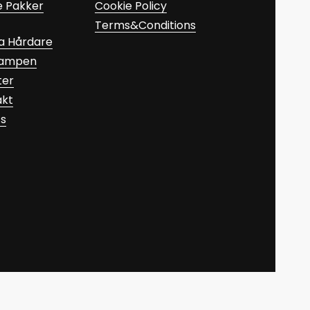
e Pakker
Cookie Policy
Terms&Conditions
a Hårdare
Kampen
ter
akt
ts