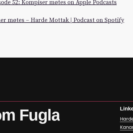
sode 52: Kompiser møtes on Apple Podcasts
er møtes – Harde Mottak | Podcast on Spotify
Link
om
Fugla
Hard
Kana