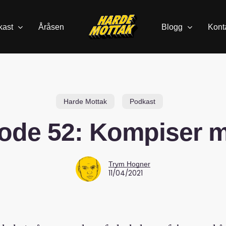
kast
Åråsen
Blogg
Kont
Harde Mottak
Podkast
ode 52: Kompiser 
Trym Hogner
11/04/2021