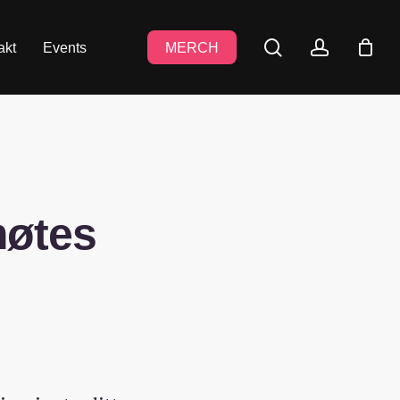
search
accoun
akt
Events
MERCH
møtes