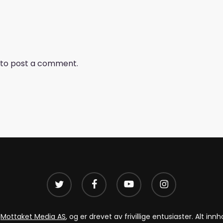
to post a comment.
twitter
facebook
youtube
instagram
v
Mottaket Media AS
, og er drevet av frivillige entusiaster. Alt i