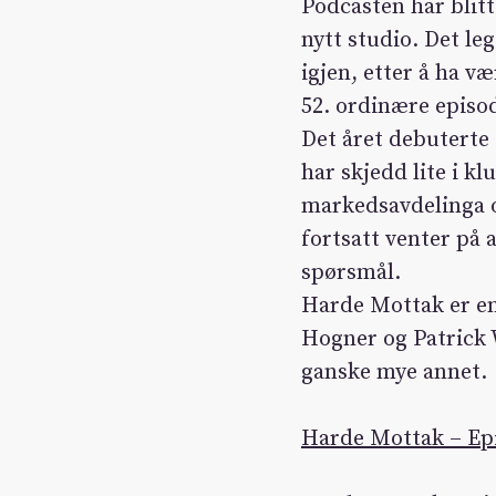
Podcasten har blitt
nytt studio. Det le
igjen, etter å ha v
52. ordinære episod
Det året debuterte 
har skjedd lite i k
markedsavdelinga o
fortsatt venter på a
spørsmål.
Harde Mottak er en
Hogner og Patrick 
ganske mye annet.
Harde Mottak – Ep