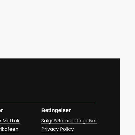
er
Betingelser
e Mottak
Salgs&Returbetingelser
rikafeen
Privacy Policy