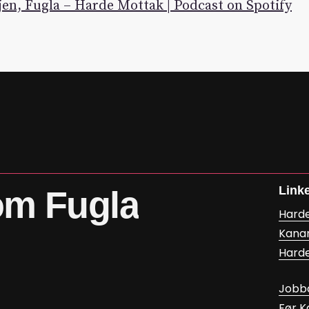
jen, Fugla – Harde Mottak | Podcast on Spotify
Link
om
Fugla
Hard
Kana
Hard
Jobb
Før 