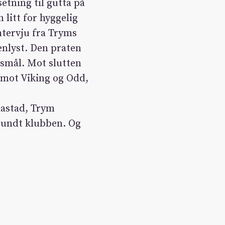
etning til gutta på
 litt for hyggelig
ntervju fra Tryms
nlyst. Den praten
ørsmål. Mot slutten
mot Viking og Odd,
aastad, Trym
 rundt klubben. Og