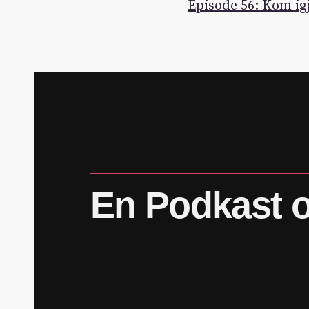
Episode 56: Kom ig
En
Podkast