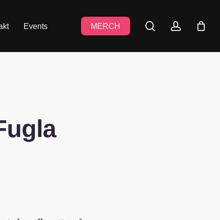
search
accoun
akt
Events
MERCH
Fugla