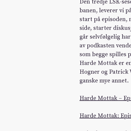
Den tredje LSK-seso
banen, leverer vi på
start på episoden, 
side, starter disk
går selvfølgelig ha
av podkasten vend
som begge spilles p
Harde Mottak er en
Hogner og Patrick 
ganske mye annet.
Harde Mottak – Epi
Harde Mottak: Epis