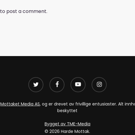
to post a comment.
twitter
facebook
youtube
instagram
v
Mottaket Media AS
, og er drevet av frivillige entusiaster. Alt i
beskyttet
Bygget av TME-Media
© 2026 Harde Mottak.