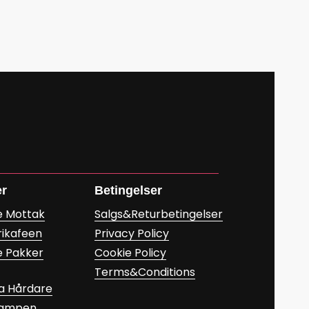
er
Betingelser
e Mottak
Salgs&Returbetingelser
rikafeen
Privacy Policy
e Pakker
Cookie Policy
Terms&Conditions
a Hårdare
Kampen