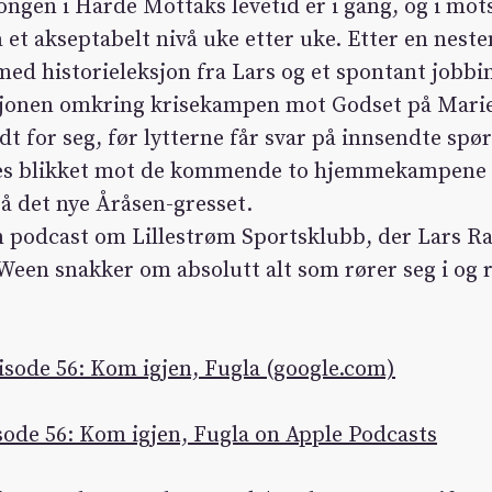
ngen i Harde Mottaks levetid er i gang, og i mots
 et akseptabelt nivå uke etter uke. Etter en nesten
med historieleksjon fra Lars og et spontant jobbi
usjonen omkring krisekampen mot Godset på Marie
rdt for seg, før lytterne får svar på innsendte sp
es blikket mot de kommende to hjemmekampene 
å det nye Åråsen-gresset.
 podcast om Lillestrøm Sportsklubb, der Lars R
Ween snakker om absolutt alt som rører seg i og
sode 56: Kom igjen, Fugla (google.com)
ode 56: Kom igjen, Fugla on Apple Podcasts