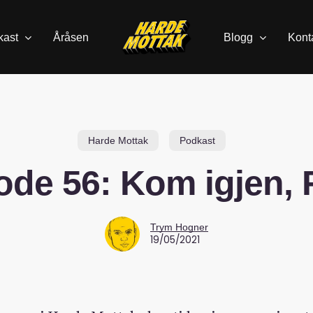
kast
Åråsen
Blogg
Kont
Harde Mottak
Podkast
ode 56: Kom igjen, 
Trym Hogner
19/05/2021